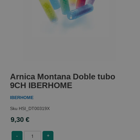
Skip
to
Arnica Montana Doble tubo
the
beginning
9CH IBERHOME
of
the
IBERHOME
images
gallery
HSI_DT00319X
9,30 €
-
+