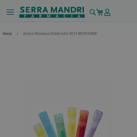
Buscar
Mi carrito
Inicio
Arnica Montana Doble tubo 9CH IBERHOME
Skip
to
the
end
of
the
images
gallery