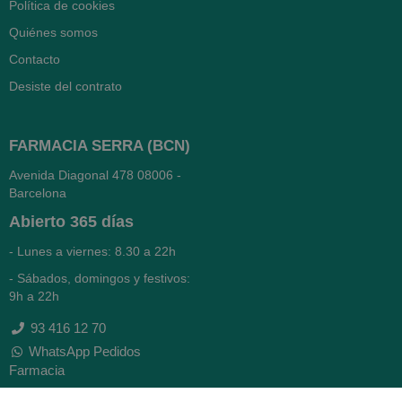
Política de cookies
Quiénes somos
Contacto
Desiste del contrato
FARMACIA SERRA (BCN)
Avenida Diagonal 478
08006 -
Barcelona
Abierto
365 días
- Lunes a viernes: 8.30 a 22h
- Sábados, domingos y festivos:
9h a 22h
93 416 12 70
WhatsApp Pedidos
Farmacia