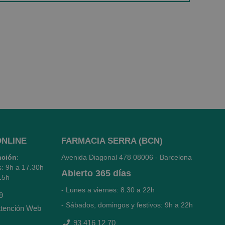
ONLINE
FARMACIA SERRA (BCN)
nción
:
Avenida Diagonal 478
08006 - Barcelona
s: 9h a 17.30h
Abierto
365 días
15h
- Lunes a viernes: 8.30 a 22h
9
- Sábados, domingos y festivos: 9h a 22h
tención Web
93 416 12 70