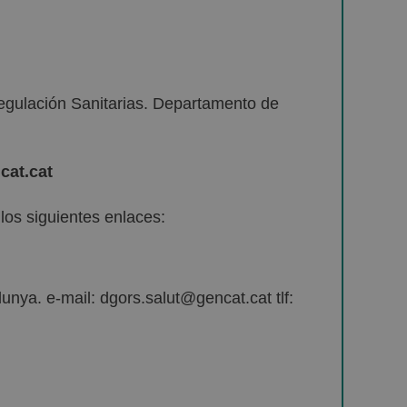
egulación Sanitarias. Departamento de
cat.cat
os siguientes enlaces:
unya. e-mail: dgors.salut@gencat.cat tlf: