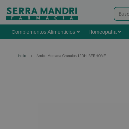
Complementos Alimenticios
Homeopatía
Inicio
Arnica Montana Granulos 12DH IBERHOME
Skip
to
the
end