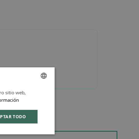
ro sitio web,
SPANISH
ormación
ENGLISH
PTAR TODO