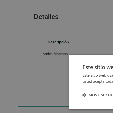
beginning
of
the
Detalles
images
gallery
Descripción
Arnica Montana
Este sitio w
Este sitio web usa
usted acepta toda
MOSTRAR DE