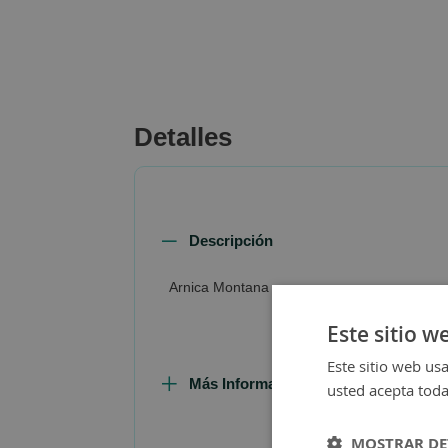
beginning
of
the
images
gallery
Detalles
Descripción
Arnica Montana
Este sitio w
Este sitio web usa
Más Información
usted acepta toda
MOSTRAR DE