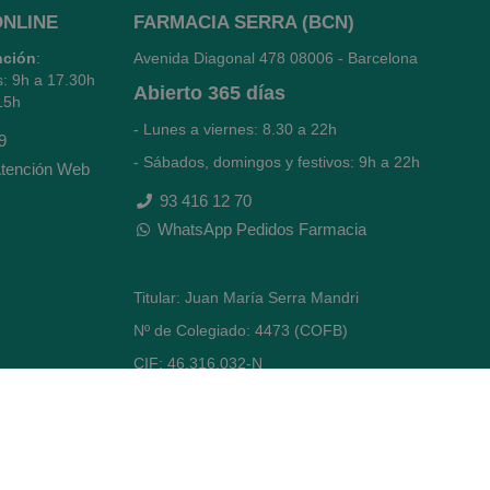
ONLINE
FARMACIA SERRA (BCN)
nción
:
Avenida Diagonal 478
08006 - Barcelona
s: 9h a 17.30h
Abierto
365 días
15h
- Lunes a viernes: 8.30 a 22h
9
- Sábados, domingos y festivos: 9h a 22h
tención Web
93 416 12 70
WhatsApp Pedidos Farmacia
Titular: Juan María Serra Mandri
Nº de Colegiado: 4473 (COFB)
CIF: 46.316.032-N
Código oficial de Farmacia: F0800646