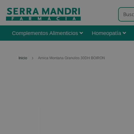
Complementos Alimenticios
Homeopatía
Inicio
Arnica Montana Granulos 30DH BOIRON
Skip
to
the
end