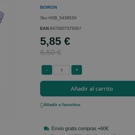
BOIRON
HSB_543853X
EAN
:
8470007375067
5,85 €
Special
Price
6,50 €
-
+
Añadir a favoritos
Envío gratis compras +60€