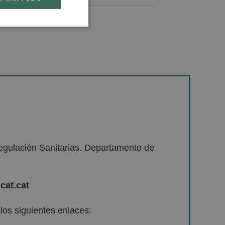
egulación Sanitarias. Departamento de
cat.cat
os siguientes enlaces: