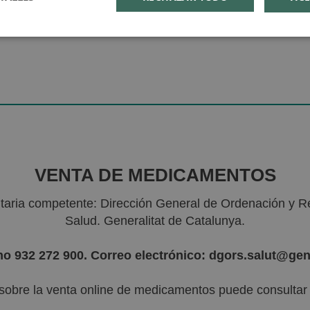
VENTA DE MEDICAMENTOS
nitaria competente: Dirección General de Ordenación y R
Salud. Generalitat de Catalunya.
no 932 272 900. Correo electrónico: dgors.salut@gen
sobre la venta online de medicamentos puede consultar l