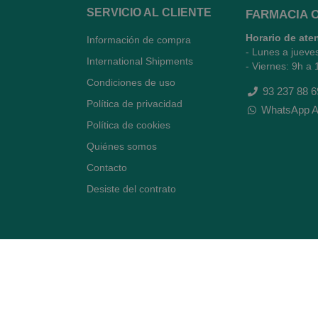
SERVICIO AL CLIENTE
FARMACIA 
Horario de ate
Información de compra
- Lunes a jueve
International Shipments
- Viernes: 9h a 
Condiciones de uso
93 237 88 6
Política de privacidad
WhatsApp A
Política de cookies
Quiénes somos
Contacto
Desiste del contrato
Avenida Diagonal 478,
(esquina con Vía Augusta)
- Barcelona