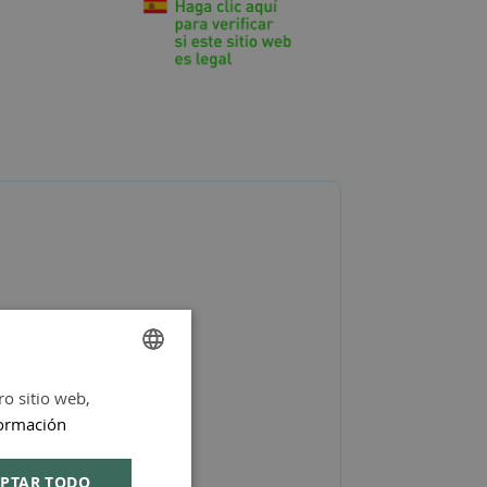
ro sitio web,
SPANISH
ormación
ENGLISH
PTAR TODO