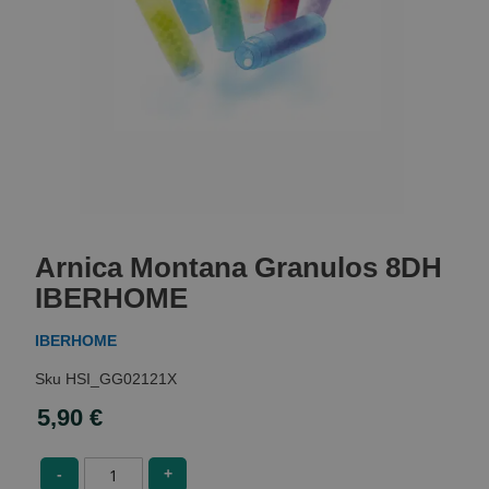
Skip
to
Arnica Montana Granulos 8DH
the
beginning
IBERHOME
of
the
IBERHOME
images
gallery
HSI_GG02121X
5,90 €
-
+