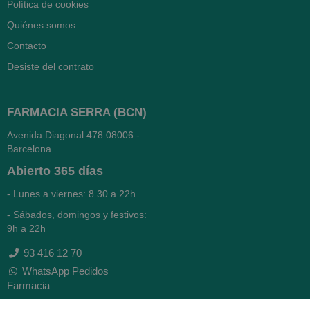
Política de cookies
Quiénes somos
Contacto
Desiste del contrato
FARMACIA SERRA (BCN)
Avenida Diagonal 478
08006 -
Barcelona
Abierto
365 días
- Lunes a viernes: 8.30 a 22h
- Sábados, domingos y festivos:
9h a 22h
93 416 12 70
WhatsApp Pedidos
Farmacia