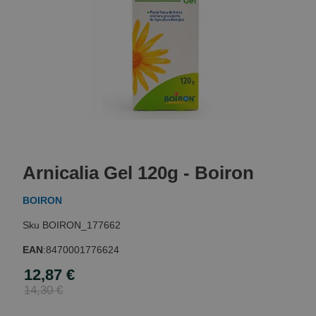
Skip
to
Arnicalia Gel 120g - Boiron
the
beginning
BOIRON
of
the
BOIRON_177662
images
gallery
EAN
:
8470001776624
12,87 €
Special
Price
14,30 €