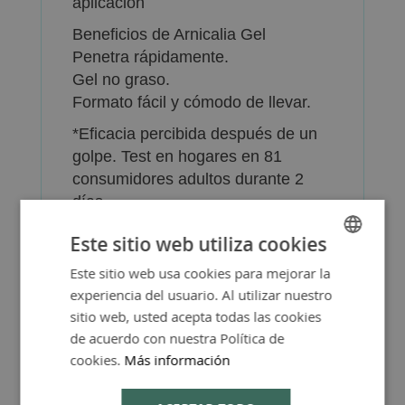
aplicación
Beneficios de Arnicalia Gel
Penetra rápidamente.
Gel no graso.
Formato fácil y cómodo de llevar.
*Eficacia percibida después de un
golpe. Test en hogares en 81
consumidores adultos durante 2
días.
Información del producto:
Este sitio web utiliza cookies
Producto cosmético.
Este sitio web usa cookies para mejorar la
SPANISH
Gel. Tubo de 45 g.
experiencia del usuario. Al utilizar nuestro
Fabricado en Francia.
ENGLISH
sitio web, usted acepta todas las cookies
Periodo después de la apertura: 12
de acuerdo con nuestra Política de
meses.
cookies.
Más información
CN 239574.9