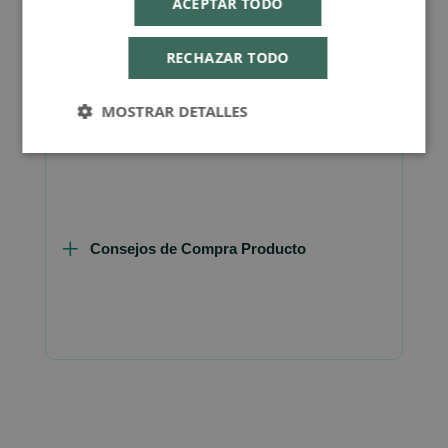
ACEPTAR TODO
RECHAZAR TODO
MOSTRAR DETALLES
Más Información
Consejos de Compra Producto