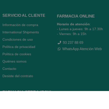
SERVICIO AL CLIENTE
FARMACIA ONLINE
Horario de atención
:
Información de compra
- Lunes a jueves: 9h a 17.30h
International Shipments
- Viernes: 9h a 15h
Condiciones de uso
93 237 88 69
Política de privacidad
WhatsApp Atención Web
Política de cookies
Quiénes somos
Contacto
Desiste del contrato
FARMACIA SERRA (BCN)
Avenida Diagonal 478
08006 -
Barcelona