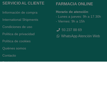
SERVICIO AL CLIENTE
FARMACIA ONLINE
Horario de atención
:
Información de compra
- Lunes a jueves: 9h a 17.30h
International Shipments
- Viernes: 9h a 15h
Condiciones de uso
93 237 88 69
Política de privacidad
WhatsApp Atención Web
Política de cookies
Quiénes somos
Contacto
Desiste del contrato
FARMACIA SERRA (BCN)
Avenida Diagonal 478
08006 -
Barcelona
Abierto
365 días
- Lunes a viernes: 8.30 a 22h