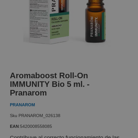
Skip
to
Aromaboost Roll-On
the
beginning
IMMUNITY Bio 5 ml. -
of
Pranarom
the
images
PRANAROM
gallery
PRANAROM_026138
EAN
:
5420008558085
Contribuye al correcto funcionamiento de las