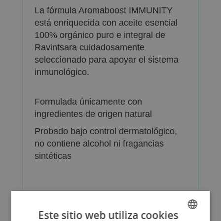
La fórmula Aromaboost IMMUNITY
está enriquecida con aceite esencial
100% orgánico puro e integral de
Ravintsara cuidadosamente
seleccionado para apoyar el sistema
inmunológico.
Formulada únicamente con
ingredientes de origen natural
Probado bajo control dermatológico,
no contiene alcohol ni fragancias
sintéticas
Este sitio web utiliza cookies