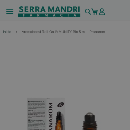
Buscar
Mi carrito
Inicio
Aromaboost Roll-On IMMUNITY Bio 5 ml. - Pranarom
Skip
to
the
end
of
the
images
gallery