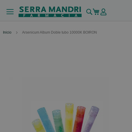
Buscar
Mi carrito
Inicio
Arsenicum Album Doble tubo 10000K BOIRON
Skip
to
the
end
of
the
images
gallery