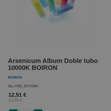
Skip
to
Arsenicum Album Doble tubo
the
beginning
10000K BOIRON
of
the
BOIRON
images
gallery
HSB_587538X
12,51 €
Special
Price
13,90 €