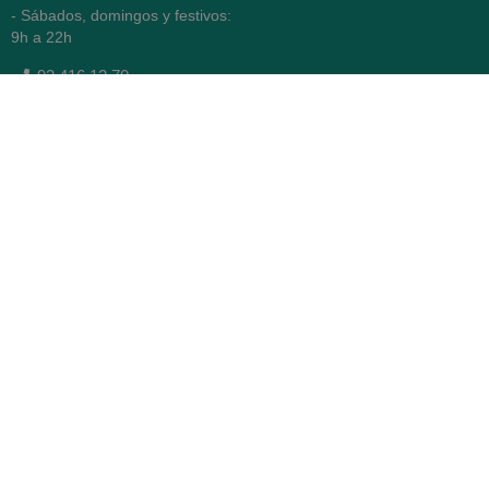
- Sábados, domingos y festivos:
9h a 22h
93 416 12 70
WhatsApp Pedidos
Farmacia
Titular: Juan María Serra
Mandri
Nº de Colegiado: 4473 (COFB)
CIF: 46.316.032-N
Código oficial de Farmacia:
F0800646
Avenida Diagonal 478,
(esquina con Vía Augusta)
- Barcelona