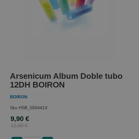
Skip
to
Arsenicum Album Doble tubo
the
beginning
12DH BOIRON
of
the
BOIRON
images
gallery
HSB_550441X
9,90 €
Special
Price
11,00 €