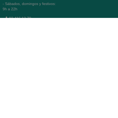
- Sábados, domingos y festivos:
9h a 22h
93 416 12 70
WhatsApp Pedidos
Farmacia
Titular: Juan María Serra
Mandri
Nº de Colegiado: 4473 (COFB)
CIF: 46.316.032-N
Código oficial de Farmacia:
F0800646
Avenida Diagonal 478,
(esquina con Vía Augusta)
- Barcelona