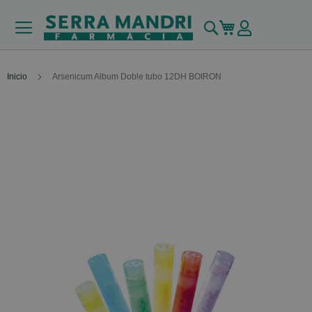
Buscar
Mi carrito
Inicio
Arsenicum Album Doble tubo 12DH BOIRON
Skip
to
the
end
of
the
images
gallery