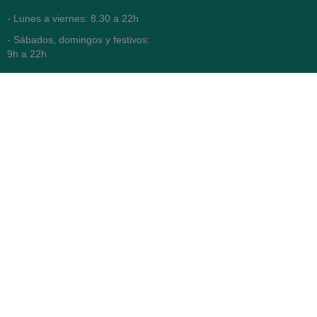
- Lunes a viernes: 8.30 a 22h
- Sábados, domingos y festivos:
9h a 22h
93 416 12 70
WhatsApp Pedidos
Farmacia
Titular: Juan María Serra
Mandri
Nº de Colegiado: 4473 (COFB)
CIF: 46.316.032-N
Código oficial de Farmacia:
F0800646
Avenida Diagonal 478,
(esquina con Vía Augusta)
- Barcelona