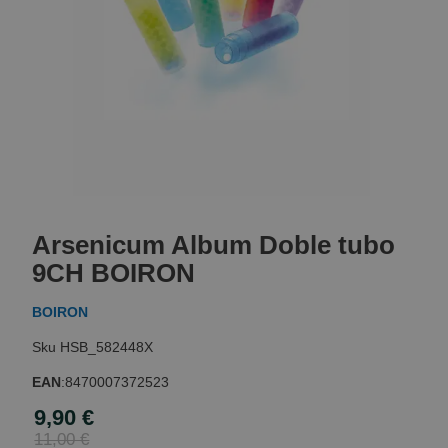
Skip
to
Arsenicum Album Doble tubo
the
beginning
9CH BOIRON
of
the
BOIRON
images
gallery
HSB_582448X
EAN
:
8470007372523
9,90 €
Special
Price
11,00 €