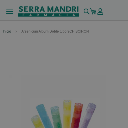
Buscar
Mi carrito
Inicio
Arsenicum Album Doble tubo 9CH BOIRON
Skip
to
the
end
of
the
images
gallery