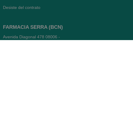
Desiste del contrato
FARMACIA SERRA (BCN)
Avenida Diagonal 478
08006 -
Barcelona
Abierto
365 días
- Lunes a viernes: 8.30 a 22h
- Sábados, domingos y festivos:
9h a 22h
93 416 12 70
WhatsApp Pedidos
Farmacia
Titular: Juan María Serra
Mandri