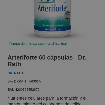
Tiempo de entrega superior al habitual
Skip
to
Arteriforte 60 cápsulas - Dr.
the
beginning
Rath
of
the
DR. RATH
images
gallery
DRRATH_56361A
EAN
:
4260328552872
Nutrientes celulares para la formación y el
mantenimiento del colágeno y del tejido