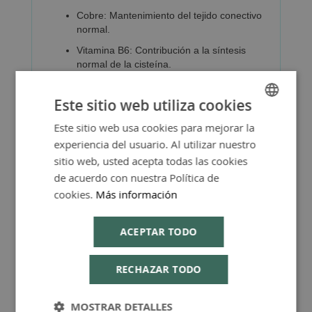
Cobre: Mantenimiento del tejido conectivo
normal.
Vitamina B6: Contribución a la síntesis
normal de la cisteína.
Vitamina E, vitamina C y cobre:
Contribuye a la protección de las células
Este sitio web utiliza cookies
contra el estrés oxidativo
Este sitio web usa cookies para mejorar la
SPANISH
experiencia del usuario. Al utilizar nuestro
ENGLISH
sitio web, usted acepta todas las cookies
de acuerdo con nuestra Política de
cookies.
Más información
Más Información
ACEPTAR TODO
RECHAZAR TODO
MOSTRAR DETALLES
Consejos de Compra Producto