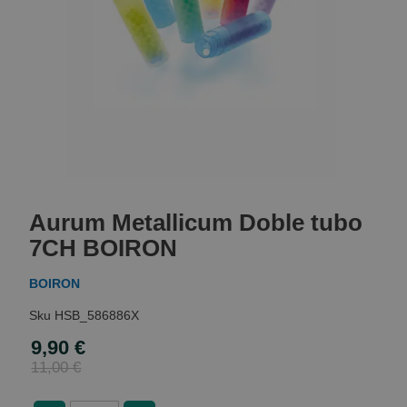
Skip
to
Aurum Metallicum Doble tubo
the
beginning
7CH BOIRON
of
the
BOIRON
images
gallery
HSB_586886X
9,90 €
Special
Price
11,00 €