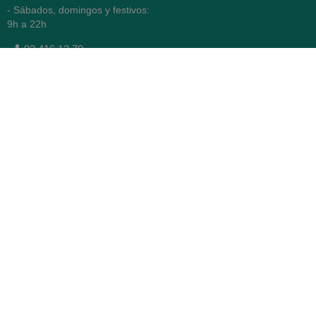
- Sábados, domingos y festivos:
9h a 22h
93 416 12 70
WhatsApp Pedidos
Farmacia
Titular: Juan María Serra
Mandri
Nº de Colegiado: 4473 (COFB)
CIF: 46.316.032-N
Código oficial de Farmacia:
F0800646
Avenida Diagonal 478,
(esquina con Vía Augusta)
- Barcelona