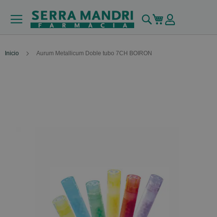
Buscar
Mi carrito
Inicio
Aurum Metallicum Doble tubo 7CH BOIRON
Skip
to
the
end
of
the
images
gallery