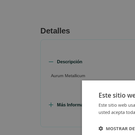
beginning
of
the
images
Detalles
gallery
Descripción
Aurum Metallicum
Este sitio w
Este sitio web usa
Más Información
usted acepta toda
MOSTRAR DE