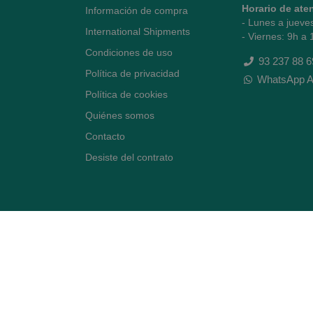
Horario de ate
Información de compra
- Lunes a jueve
International Shipments
- Viernes: 9h a 
Condiciones de uso
93 237 88 6
Política de privacidad
WhatsApp A
Política de cookies
Quiénes somos
Contacto
Desiste del contrato
Avenida Diagonal 478,
(esquina con Vía Augusta)
- Barcelona