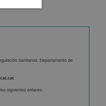
egulación Sanitarias. Departamento de
cat.cat
os siguientes enlaces: