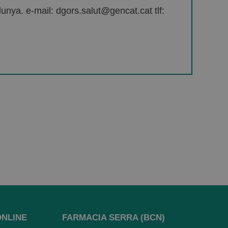
unya. e-mail: dgors.salut@gencat.cat tlf:
ONLINE
FARMACIA SERRA (BCN)