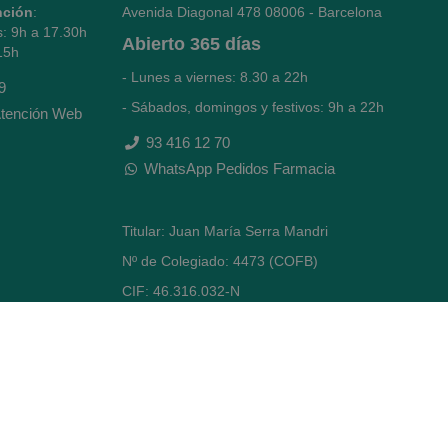
nción
:
Avenida Diagonal 478
08006 - Barcelona
s: 9h a 17.30h
Abierto
365 días
15h
- Lunes a viernes: 8.30 a 22h
9
- Sábados, domingos y festivos: 9h a 22h
tención Web
93 416 12 70
WhatsApp Pedidos Farmacia
Titular: Juan María Serra Mandri
Nº de Colegiado: 4473 (COFB)
CIF: 46.316.032-N
Código oficial de Farmacia: F0800646