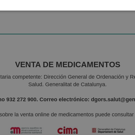
VENTA DE MEDICAMENTOS
nitaria competente: Dirección General de Ordenación y R
Salud. Generalitat de Catalunya.
no 932 272 900. Correo electrónico: dgors.salut@gen
sobre la venta online de medicamentos puede consultar l