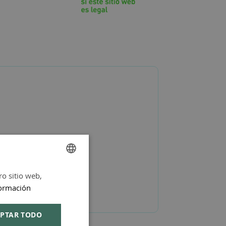
ro sitio web,
SPANISH
ormación
ENGLISH
PTAR TODO