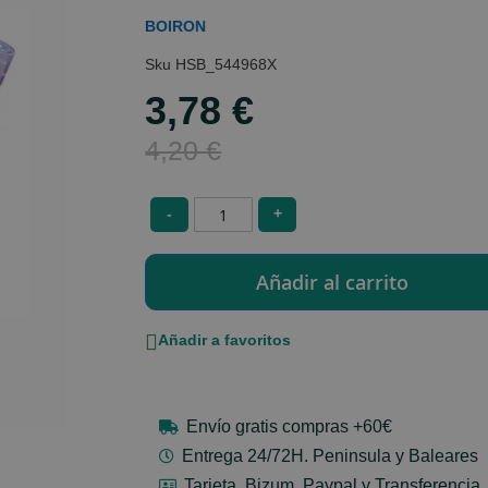
BOIRON
HSB_544968X
3,78 €
Special
Price
4,20 €
-
+
Añadir a favoritos
Envío gratis compras +60€
Entrega 24/72H. Peninsula y Baleares
Tarjeta, Bizum, Paypal y Transferencia