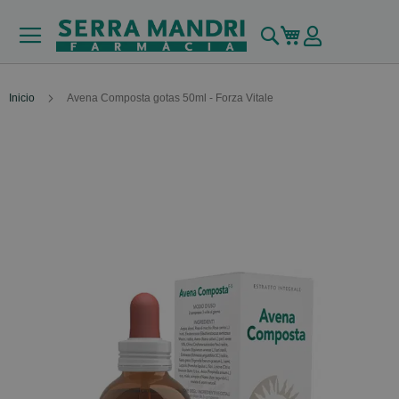
Buscar
Mi carrito
Inicio
Avena Composta gotas 50ml - Forza Vitale
Skip
to
the
end
of
the
images
gallery