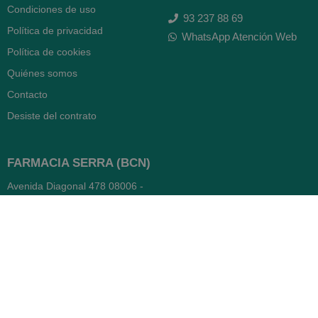
Condiciones de uso
93 237 88 69
Política de privacidad
WhatsApp Atención Web
Política de cookies
Quiénes somos
Contacto
Desiste del contrato
FARMACIA SERRA (BCN)
Avenida Diagonal 478
08006 -
Barcelona
Abierto
365 días
- Lunes a viernes: 8.30 a 22h
- Sábados, domingos y festivos:
9h a 22h
93 416 12 70