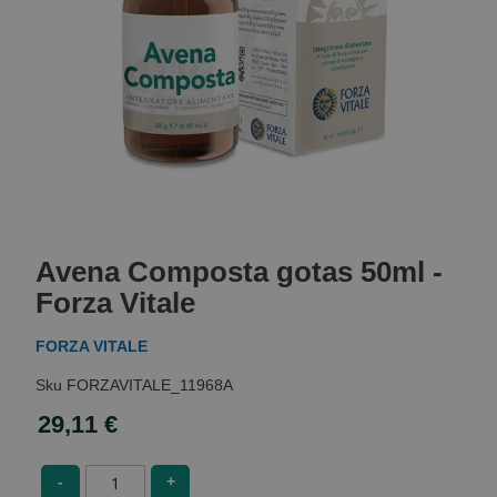
Skip
to
Avena Composta gotas 50ml -
the
beginning
Forza Vitale
of
the
FORZA VITALE
images
gallery
FORZAVITALE_11968A
29,11 €
-
+