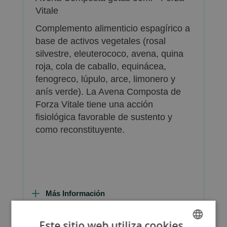
Vitale
Complemento alimenticio espagírico a
base de activos vegetales (rosal
silvestre, eleuterococo, avena, quina
roja, cola de caballo, equinácea,
fenogreco, lúpulo, arce, limonero y
anís verde). La Avena Composta de
Forza Vitale tiene una acción
fisiológica favorable de sustento y
como reconstituyente.
Más Información
Este sitio web utiliza cookies