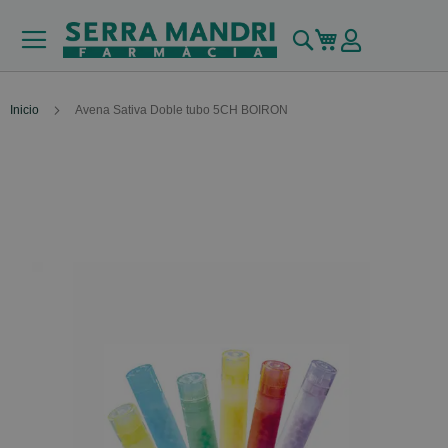
Buscar
Mi carrito
Inicio
Avena Sativa Doble tubo 5CH BOIRON
Skip
to
the
end
of
the
images
gallery