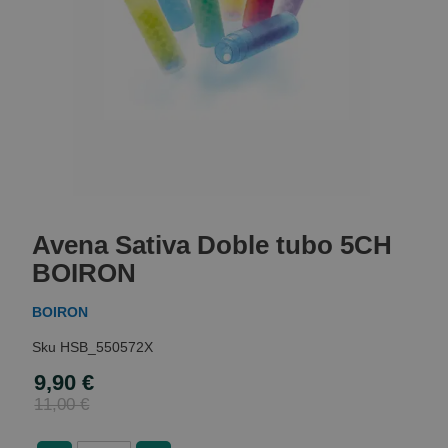
Skip
to
Avena Sativa Doble tubo 5CH
the
beginning
BOIRON
of
the
BOIRON
images
gallery
HSB_550572X
9,90 €
Special
Price
11,00 €