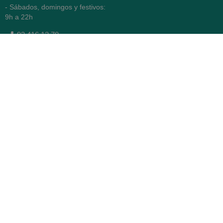
- Sábados, domingos y festivos:
9h a 22h
93 416 12 70
WhatsApp Pedidos
Farmacia
Titular: Juan María Serra
Mandri
Nº de Colegiado: 4473 (COFB)
CIF: 46.316.032-N
Código oficial de Farmacia:
F0800646
Avenida Diagonal 478,
(esquina con Vía Augusta)
- Barcelona