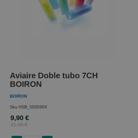
Skip
to
Aviaire Doble tubo 7CH
the
beginning
BOIRON
of
the
BOIRON
images
gallery
HSB_550590X
9,90 €
Special
Price
11,00 €