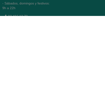
- Sábados, domingos y festivos:
9h a 22h
93 416 12 70
WhatsApp Pedidos
Farmacia
Titular: Juan María Serra
Mandri
Nº de Colegiado: 4473 (COFB)
CIF: 46.316.032-N
Código oficial de Farmacia:
F0800646
Avenida Diagonal 478,
(esquina con Vía Augusta)
- Barcelona