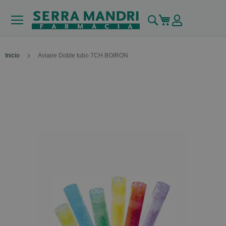
Buscar
Mi carrito
Inicio
Aviaire Doble tubo 7CH BOIRON
Skip
to
the
end
of
the
images
gallery