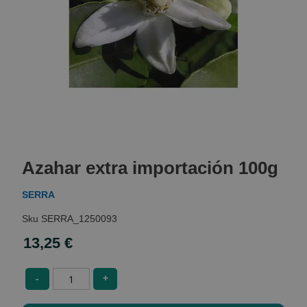
Skip
to
Azahar extra importación 100g
the
beginning
SERRA
of
the
SERRA_1250093
images
gallery
13,25 €
-
+