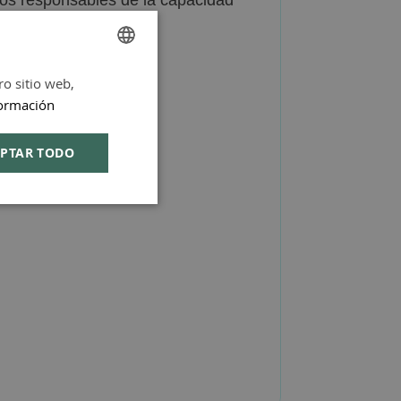
ro sitio web,
SPANISH
ormación
ENGLISH
PTAR TODO