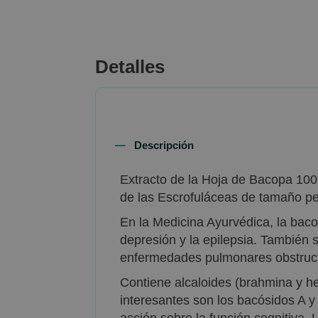
beginning
of
the
images
Detalles
gallery
Descripción
Extracto de la Hoja de Bacopa 100
de las Escrofuláceas de tamaño pe
En la Medicina Ayurvédica, la bacop
depresión y la epilepsia. También s
enfermedades pulmonares obstructiv
Contiene alcaloides (brahmina y he
interesantes son los bacósidos A 
acción sobre la función cognitiva.