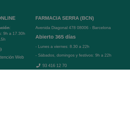
ONLINE
FARMACIA SERRA (BCN)
nción
:
Avenida Diagonal 478
08006 - Barcelona
s: 9h a 17.30h
Abierto
365 días
15h
- Lunes a viernes: 8.30 a 22h
9
- Sábados, domingos y festivos: 9h a 22h
tención Web
93 416 12 70
WhatsApp Pedidos Farmacia
Titular: Juan María Serra Mandri
Nº de Colegiado: 4473 (COFB)
CIF: 46.316.032-N
Código oficial de Farmacia: F0800646