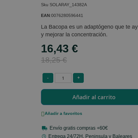
SOLARAY_14382A
EAN
:
0076280596441
La Bacopa es un adaptógeno que te ayud
y mejorar la concentración.
16,43 €
Special
Price
18,25 €
-
+
Añadir a favoritos
Envío gratis compras +60€
Entrega 24/72H. Peninsula y Baleares