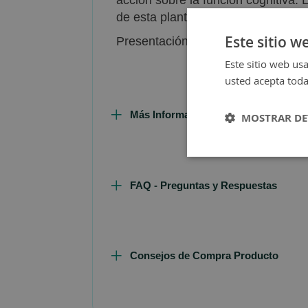
de esta planta para mejorar la acti
Este sitio w
Presentación: 60 cápsulas.
Este sitio web usa
usted acepta toda
Más Información
MOSTRAR DE
FAQ - Preguntas y Respuestas
Consejos de Compra Producto