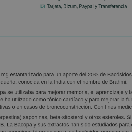
Tarjeta, Bizum, Paypal y Transferencia
 mg estantarizado para un aporte del 20% de Bacósidos A
queño, conocida en la India con el nombre de Brahmi.
a se utilizaba para mejorar memoria, el aprendizaje y la
e ha utilizado como tónico cardíaco y para mejorar la fun
as o en casos de broncoconstricción. Con fines medicina
rpestina) saponinas, beta-sitosterol y otros esteroles. 
y B. La Bacopa y sus extractos han sido estudiados par
 Las saponinas triterpénicas y los bacósidos parecen ser