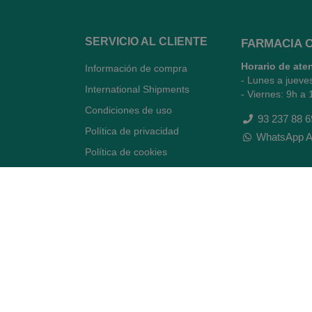
SERVICIO AL CLIENTE
FARMACIA 
Horario de ate
Información de compra
- Lunes a jueve
International Shipments
- Viernes: 9h a 
Condiciones de uso
93 237 88 6
Política de privacidad
WhatsApp A
Política de cookies
Quiénes somos
Contacto
Desiste del contrato