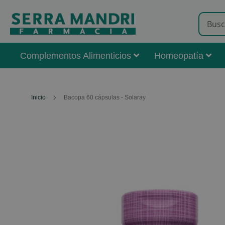
Complementos Alimenticios
Homeopatía
Inicio
Bacopa 60 cápsulas - Solaray
Skip
to
the
end