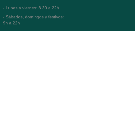
- Lunes a viernes: 8.30 a 22h
- Sábados, domingos y festivos:
9h a 22h
93 416 12 70
WhatsApp Pedidos
Farmacia
Titular: Juan María Serra
Mandri
Nº de Colegiado: 4473 (COFB)
CIF: 46.316.032-N
Código oficial de Farmacia:
F0800646
Avenida Diagonal 478,
(esquina con Vía Augusta)
- Barcelona