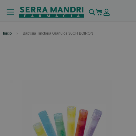
Buscar
Mi carrito
Inicio
Baptisia Tinctoria Granulos 30CH BOIRON
Skip
to
the
end
of
the
images
gallery