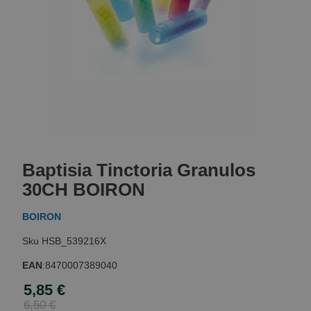
Skip
to
Baptisia Tinctoria Granulos
the
beginning
30CH BOIRON
of
the
BOIRON
images
gallery
HSB_539216X
EAN
:
8470007389040
5,85 €
Special
Price
6,50 €