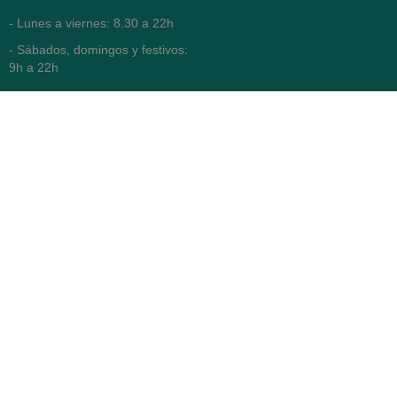
- Lunes a viernes: 8.30 a 22h
- Sábados, domingos y festivos:
9h a 22h
93 416 12 70
WhatsApp Pedidos
Farmacia
Titular: Juan María Serra
Mandri
Nº de Colegiado: 4473 (COFB)
CIF: 46.316.032-N
Código oficial de Farmacia:
F0800646
Avenida Diagonal 478,
(esquina con Vía Augusta)
- Barcelona