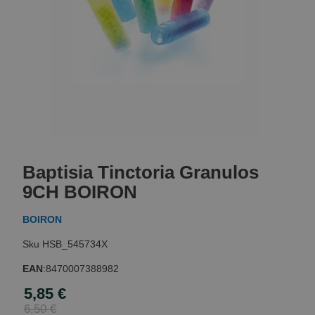
Skip
to
Baptisia Tinctoria Granulos
the
beginning
9CH BOIRON
of
the
BOIRON
images
gallery
HSB_545734X
EAN
:
8470007388982
5,85 €
Special
Price
6,50 €