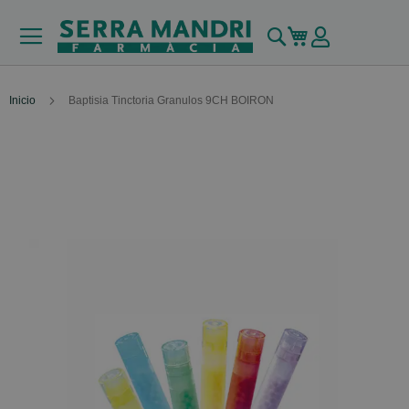
Buscar
Mi carrito
Inicio
Baptisia Tinctoria Granulos 9CH BOIRON
Skip
to
the
end
of
the
images
gallery