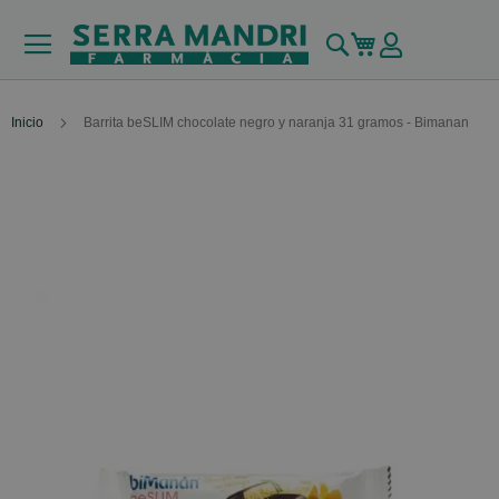
Buscar
Mi carrito
Inicio
Barrita beSLIM chocolate negro y naranja 31 gramos - Bimanan
Skip
to
the
end
of
the
images
gallery