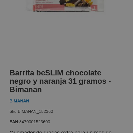
Skip
to
Barrita beSLIM chocolate
the
beginning
negro y naranja 31 gramos -
of
Bimanan
the
images
BIMANAN
gallery
BIMANAN_152360
EAN
:
8470001523600
Quemador de grasas extra para un mes de