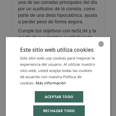
una de las comidas principales del día
por un sustitutivo de la comida, como
parte de una dieta hipocalórica, ayuda
a perder peso de forma segura.
Cumple tus objetivos con beSLIM y la
ayuda de sus barritas sustitutivasde
chocolate y naranja beSLIM sin
Este sitio web utiliza cookies
renunciar al mejor sabor. ¡Llevatelas
de excursión o al trabajo!
Este sitio web usa cookies para mejorar la
SPANISH
Científicamente probado para
experiencia del usuario. Al utilizar nuestro
ENGLISH
adelgazar.
sitio web, usted acepta todas las cookies
de acuerdo con nuestra Política de
cookies.
Más información
ACEPTAR TODO
Más Información
RECHAZAR TODO