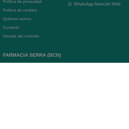
Política de privacidad
WhatsApp Atención Web
Política de cookies
Quiénes somos
Contacto
Desiste del contrato
FARMACIA SERRA (BCN)
Avenida Diagonal 478
08006 -
Barcelona
Abierto
365 días
- Lunes a viernes: 8.30 a 22h
- Sábados, domingos y festivos:
9h a 22h
93 416 12 70
WhatsApp Pedidos
Farmacia