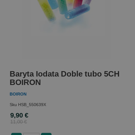
Skip
to
Baryta Iodata Doble tubo 5CH
the
beginning
BOIRON
of
the
BOIRON
images
gallery
HSB_550639X
9,90 €
Special
Price
11,00 €