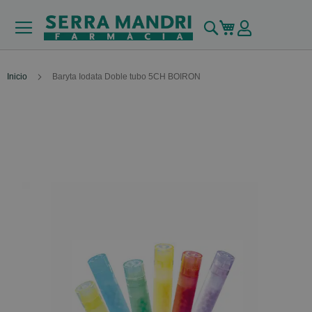
Buscar
Mi carrito
Inicio
Baryta Iodata Doble tubo 5CH BOIRON
Skip
to
the
end
of
the
images
gallery