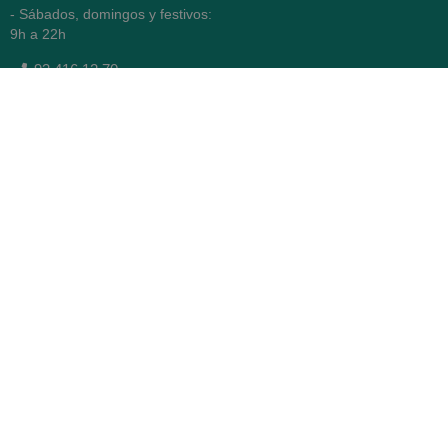
- Sábados, domingos y festivos:
9h a 22h
93 416 12 70
WhatsApp Pedidos
Farmacia
Titular: Juan María Serra
Mandri
Nº de Colegiado: 4473 (COFB)
CIF: 46.316.032-N
Código oficial de Farmacia:
F0800646
Avenida Diagonal 478,
(esquina con Vía Augusta)
- Barcelona