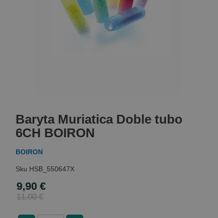
Skip
to
Baryta Muriatica Doble tubo
the
beginning
6CH BOIRON
of
the
BOIRON
images
gallery
HSB_550647X
9,90 €
Special
Price
11,00 €