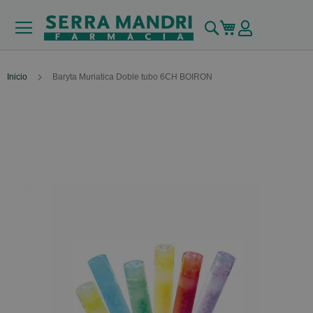
Buscar
Mi carrito
Inicio
Baryta Muriatica Doble tubo 6CH BOIRON
Skip
to
the
end
of
the
images
gallery