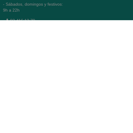
- Sábados, domingos y festivos:
9h a 22h
93 416 12 70
WhatsApp Pedidos
Farmacia
Titular: Juan María Serra
Mandri
Nº de Colegiado: 4473 (COFB)
CIF: 46.316.032-N
Código oficial de Farmacia:
F0800646
Avenida Diagonal 478,
(esquina con Vía Augusta)
- Barcelona