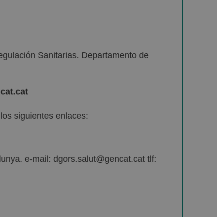
egulación Sanitarias. Departamento de
cat.cat
os siguientes enlaces:
unya. e-mail: dgors.salut@gencat.cat tlf: