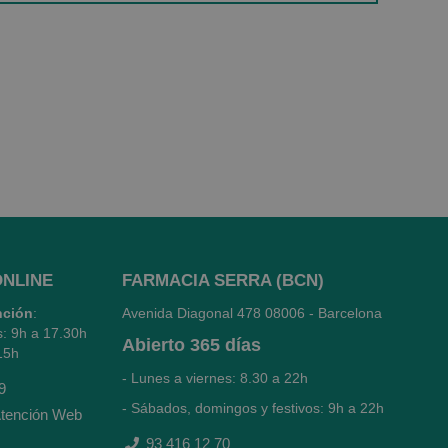
ONLINE
FARMACIA SERRA (BCN)
nción
:
Avenida Diagonal 478
08006 - Barcelona
s: 9h a 17.30h
Abierto
365 días
15h
- Lunes a viernes: 8.30 a 22h
9
- Sábados, domingos y festivos: 9h a 22h
tención Web
93 416 12 70