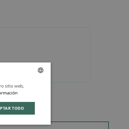
ro sitio web,
SPANISH
ormación
ENGLISH
PTAR TODO