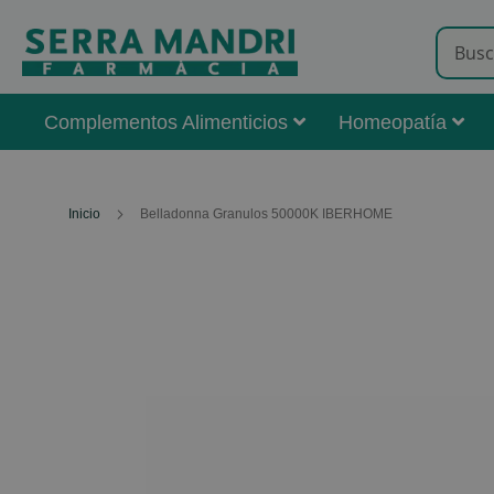
Complementos Alimenticios
Homeopatía
Inicio
Belladonna Granulos 50000K IBERHOME
Skip
to
the
end