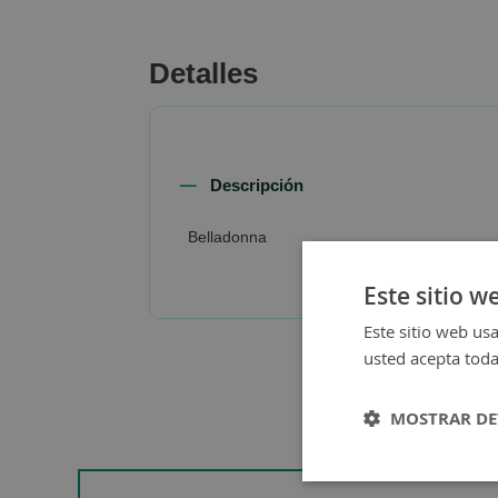
beginning
of
the
Detalles
images
gallery
Descripción
Belladonna
Este sitio w
Este sitio web usa
usted acepta toda
MOSTRAR DE