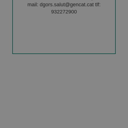
mail: dgors.salut@gencat.cat tlf:
932272900