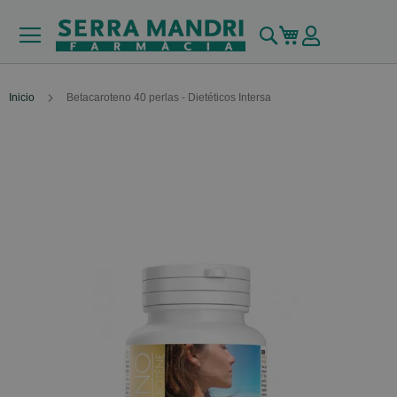
Buscar
Mi carrito
Inicio
Betacaroteno 40 perlas - Dietéticos Intersa
Skip
to
the
end
of
the
images
gallery