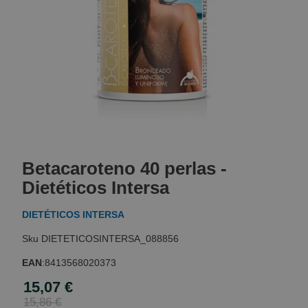
Skip
to
Betacaroteno 40 perlas -
the
beginning
Dietéticos Intersa
of
the
DIETÉTICOS INTERSA
images
gallery
DIETETICOSINTERSA_088856
EAN
:
8413568020373
15,07 €
Special
Price
15,86 €