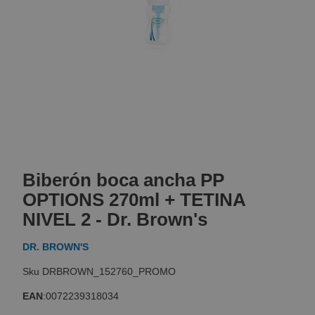
Skip
to
Biberón boca ancha PP
the
beginning
OPTIONS 270ml + TETINA
of
NIVEL 2 - Dr. Brown's
the
images
DR. BROWN'S
gallery
DRBROWN_152760_PROMO
EAN
:
0072239318034