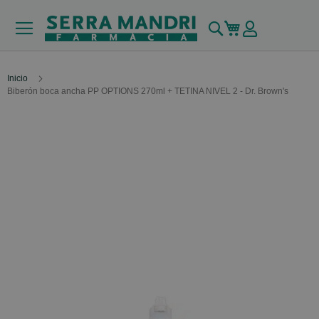
Buscar
Mi carrito
Inicio
Biberón boca ancha PP OPTIONS 270ml + TETINA NIVEL 2 - Dr. Brown's
Skip
to
the
end
of
the
images
gallery