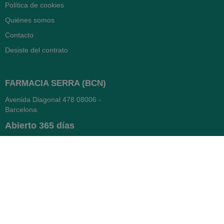
Política de cookies
Quiénes somos
Contacto
Desiste del contrato
FARMACIA SERRA (BCN)
Avenida Diagonal 478
08006 -
Barcelona
Abierto
365 días
- Lunes a viernes: 8.30 a 22h
- Sábados, domingos y festivos:
9h a 22h
93 416 12 70
WhatsApp Pedidos
Farmacia