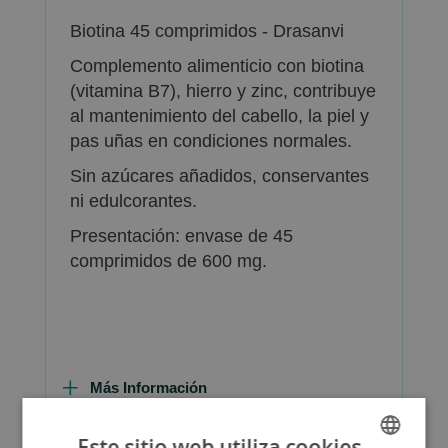
Biotina 45 comprimidos - Drasanvi
Complemento alimenticio con biotina
(vitamina B7), hierro y zinc, contribuye
al mantenimiento del cabello, la piel y
pas uñas en condiciones normales.
Sin azúcares añadidos, conservantes
ni edulcorantes.
Presentación: envase de 45
comprimidos de 600 mg.
Más Información
Este sitio web utiliza cookies