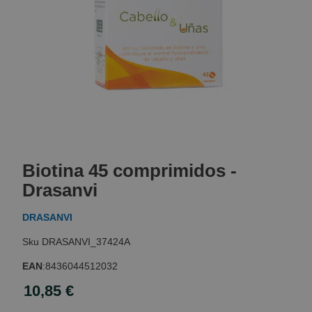
Skip
to
Biotina 45 comprimidos -
the
beginning
Drasanvi
of
the
DRASANVI
images
gallery
DRASANVI_37424A
EAN
:
8436044512032
10,85 €