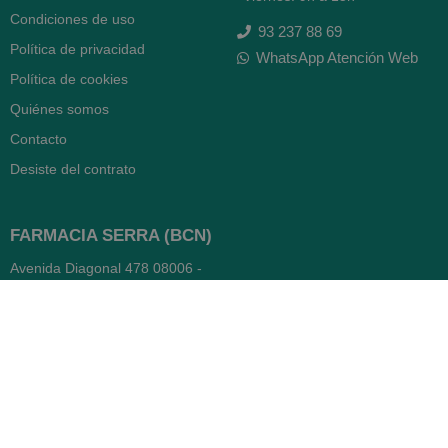
Condiciones de uso
93 237 88 69
Política de privacidad
WhatsApp Atención Web
Política de cookies
Quiénes somos
Contacto
Desiste del contrato
FARMACIA SERRA (BCN)
Avenida Diagonal 478
08006 -
Barcelona
Abierto
365 días
- Lunes a viernes: 8.30 a 22h
- Sábados, domingos y festivos:
9h a 22h
93 416 12 70