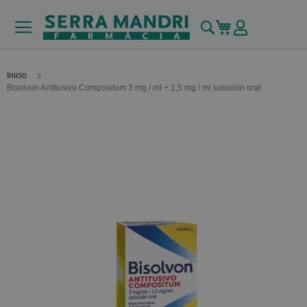
Buscar
Mi carrito
Inicio
Bisolvon Antitusivo Compositum 3 mg / ml + 1,5 mg / ml solución oral
Skip
to
the
end
of
the
images
gallery