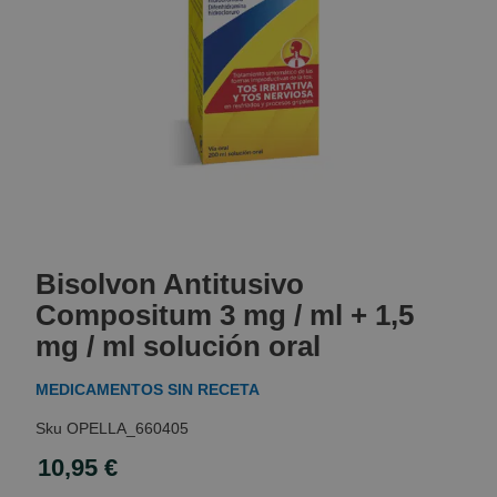
Skip
to
Bisolvon Antitusivo
the
beginning
Compositum 3 mg / ml + 1,5
of
mg / ml solución oral
the
images
MEDICAMENTOS SIN RECETA
gallery
OPELLA_660405
10,95 €