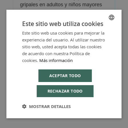
gripales en adultos y niños mayores
de 6 años.
Debe consultar a un médico si
Este sitio web utiliza cookies
empeora o si no mejora después de 5
Este sitio web usa cookies para mejorar la
SPANISH
días de tratamiento.
experiencia del usuario. Al utilizar nuestro
ENGLISH
Ver prospecto del medicamento en
sitio web, usted acepta todas las cookies
pdf
de acuerdo con nuestra Política de
cookies.
Más información
ACEPTAR TODO
RECHAZAR TODO
MOSTRAR DETALLES