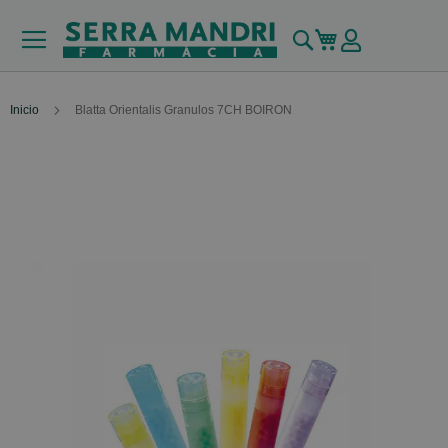
Buscar
Mi carrito
Inicio
Blatta Orientalis Granulos 7CH BOIRON
Skip
to
the
end
of
the
images
gallery