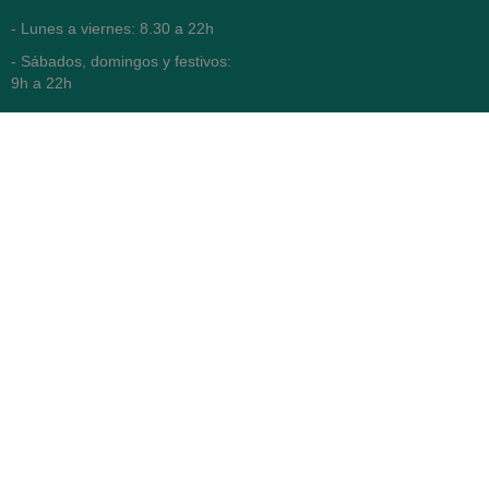
- Lunes a viernes: 8.30 a 22h
- Sábados, domingos y festivos:
9h a 22h
93 416 12 70
WhatsApp Pedidos
Farmacia
Titular: Juan María Serra
Mandri
Nº de Colegiado: 4473 (COFB)
CIF: 46.316.032-N
Código oficial de Farmacia:
F0800646
Avenida Diagonal 478,
(esquina con Vía Augusta)
- Barcelona