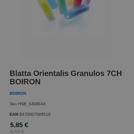
Skip
to
Blatta Orientalis Granulos 7CH
the
beginning
BOIRON
of
the
BOIRON
images
gallery
HSB_546864X
EAN
:
8470007589518
5,85 €
Special
Price
6,50 €