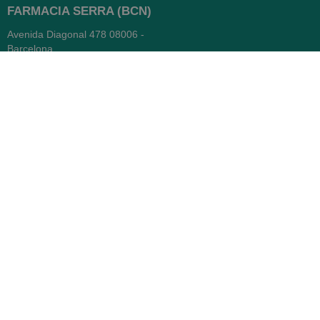
FARMACIA SERRA (BCN)
Avenida Diagonal 478
08006 -
Barcelona
Abierto
365 días
- Lunes a viernes: 8.30 a 22h
- Sábados, domingos y festivos:
9h a 22h
93 416 12 70
WhatsApp Pedidos
Farmacia
Titular: Juan María Serra
Mandri
Nº de Colegiado: 4473 (COFB)
CIF: 46.316.032-N
Código oficial de Farmacia: