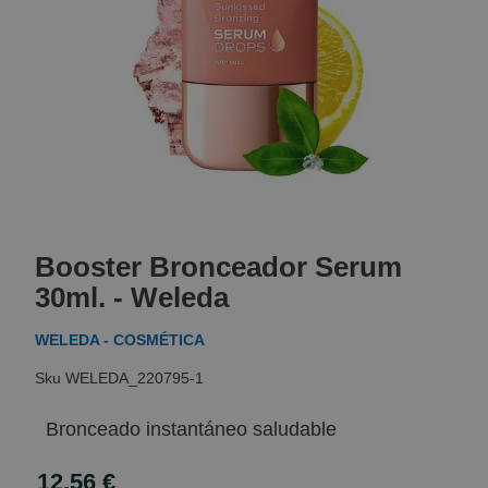
Skip
to
Booster Bronceador Serum
the
beginning
30ml. - Weleda
of
the
WELEDA - COSMÉTICA
images
gallery
WELEDA_220795-1
Bronceado instantáneo saludable
12,56 €
Special