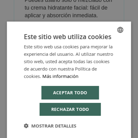
Puedes usarlo solo o mezclado con
tu crema hidratante facial: fácil de
aplicar y absorción inmediata.
Es adecuado para todo tipo de
pieles
Este sitio web utiliza cookies
Este sitio web usa cookies para mejorar la
SPANISH
experiencia del usuario. Al utilizar nuestro
ENGLISH
sitio web, usted acepta todas las cookies
de acuerdo con nuestra Política de
cookies.
Más información
Más Información
ACEPTAR TODO
RECHAZAR TODO
Consejos de Compra Producto
MOSTRAR DETALLES