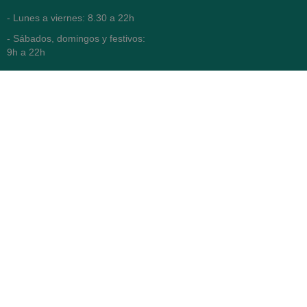
- Lunes a viernes: 8.30 a 22h
- Sábados, domingos y festivos:
9h a 22h
93 416 12 70
WhatsApp Pedidos
Farmacia
Titular: Juan María Serra
Mandri
Nº de Colegiado: 4473 (COFB)
CIF: 46.316.032-N
Código oficial de Farmacia:
F0800646
Avenida Diagonal 478,
(esquina con Vía Augusta)
- Barcelona