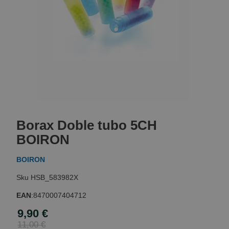
Skip
to
Borax Doble tubo 5CH
the
beginning
BOIRON
of
the
BOIRON
images
gallery
HSB_583982X
EAN
:
8470007404712
9,90 €
Special
Price
11,00 €