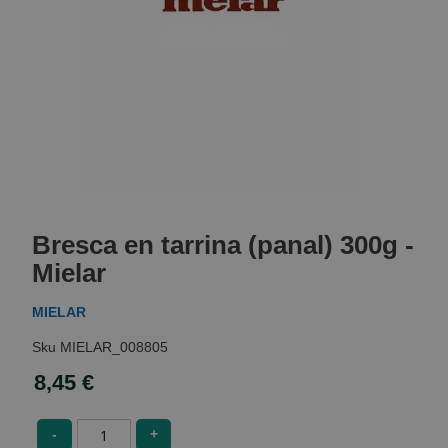
Skip
to
Bresca en tarrina (panal) 300g -
the
beginning
Mielar
of
the
MIELAR
images
gallery
MIELAR_008805
8,45 €
-
+