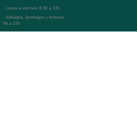
- Lunes a viernes: 8.30 a 22h
- Sábados, domingos y festivos:
9h a 22h
93 416 12 70
WhatsApp Pedidos
Farmacia
Titular: Juan María Serra
Mandri
Nº de Colegiado: 4473 (COFB)
CIF: 46.316.032-N
Código oficial de Farmacia:
F0800646
Avenida Diagonal 478,
(esquina con Vía Augusta)
- Barcelona