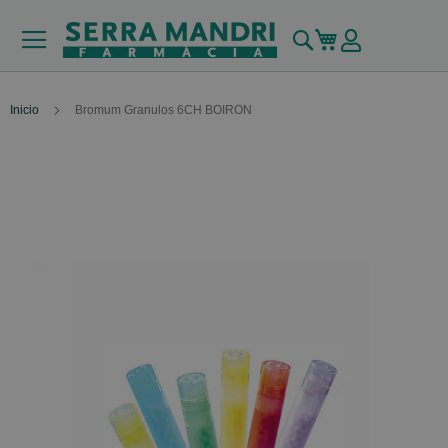
Buscar
Mi carrito
Inicio
Bromum Granulos 6CH BOIRON
Skip
to
the
end
of
the
images
gallery