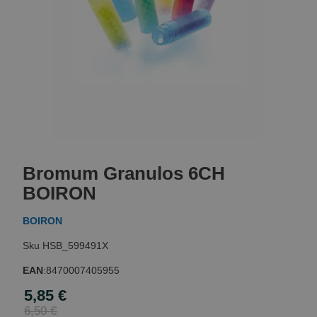
Skip
to
Bromum Granulos 6CH
the
beginning
BOIRON
of
the
BOIRON
images
gallery
HSB_599491X
EAN
:
8470007405955
5,85 €
Special
Price
6,50 €