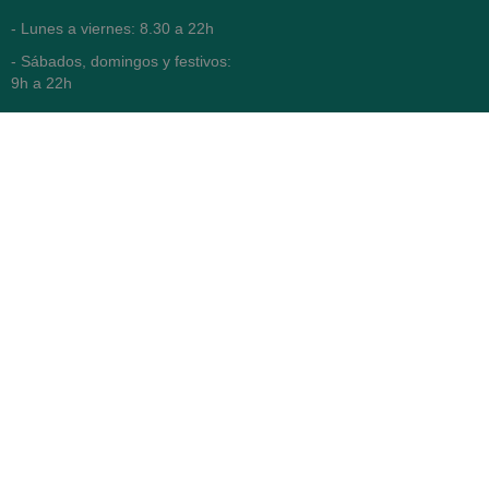
- Lunes a viernes: 8.30 a 22h
- Sábados, domingos y festivos:
9h a 22h
93 416 12 70
WhatsApp Pedidos
Farmacia
Titular: Juan María Serra
Mandri
Nº de Colegiado: 4473 (COFB)
CIF: 46.316.032-N
Código oficial de Farmacia:
F0800646
Avenida Diagonal 478,
(esquina con Vía Augusta)
- Barcelona