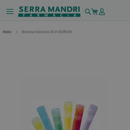
Buscar
Mi carrito
Inicio
Bryonia Granulos 5CH BOIRON
Skip
to
the
end
of
the
images
gallery