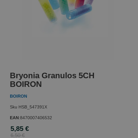
Skip
to
Bryonia Granulos 5CH
the
beginning
BOIRON
of
the
BOIRON
images
gallery
HSB_547391X
EAN
:
8470007406532
5,85 €
Special
Price
6,50 €