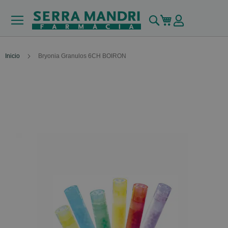
Buscar
Mi carrito
Inicio
Bryonia Granulos 6CH BOIRON
Skip
to
the
end
of
the
images
gallery