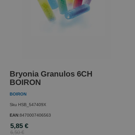
Skip
to
Bryonia Granulos 6CH
the
beginning
BOIRON
of
the
BOIRON
images
gallery
HSB_547409X
EAN
:
8470007406563
5,85 €
Special
Price
6,50 €