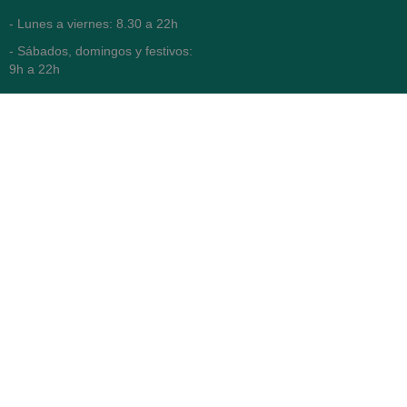
- Lunes a viernes: 8.30 a 22h
- Sábados, domingos y festivos:
9h a 22h
93 416 12 70
WhatsApp Pedidos
Farmacia
Titular: Juan María Serra
Mandri
Nº de Colegiado: 4473 (COFB)
CIF: 46.316.032-N
Código oficial de Farmacia:
F0800646
Avenida Diagonal 478,
(esquina con Vía Augusta)
- Barcelona