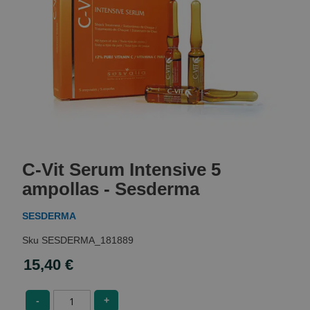
Skip
to
C-Vit Serum Intensive 5
the
beginning
ampollas - Sesderma
of
the
SESDERMA
images
gallery
SESDERMA_181889
15,40 €
-
+