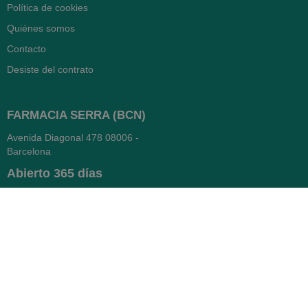
Política de cookies
Quiénes somos
Contacto
Desiste del contrato
FARMACIA SERRA (BCN)
Avenida Diagonal 478
08006 -
Barcelona
Abierto
365 días
- Lunes a viernes: 8.30 a 22h
- Sábados, domingos y festivos:
9h a 22h
93 416 12 70
WhatsApp Pedidos
Farmacia