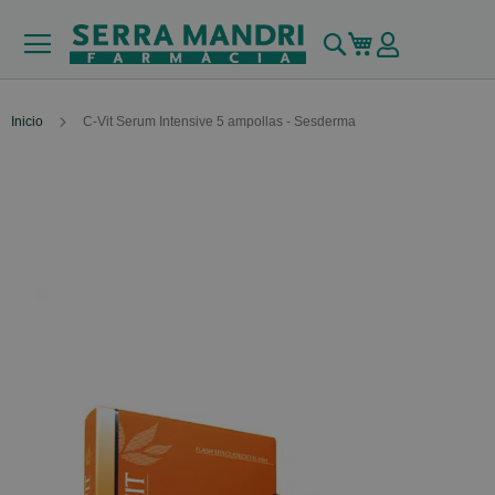
Buscar
Mi carrito
Inicio
C-Vit Serum Intensive 5 ampollas - Sesderma
Skip
to
the
end
of
the
images
gallery