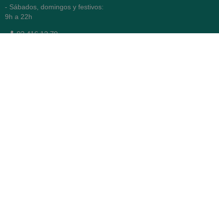
- Sábados, domingos y festivos:
9h a 22h
93 416 12 70
WhatsApp Pedidos
Farmacia
Titular: Juan María Serra
Mandri
Nº de Colegiado: 4473 (COFB)
CIF: 46.316.032-N
Código oficial de Farmacia:
F0800646
Avenida Diagonal 478,
(esquina con Vía Augusta)
- Barcelona