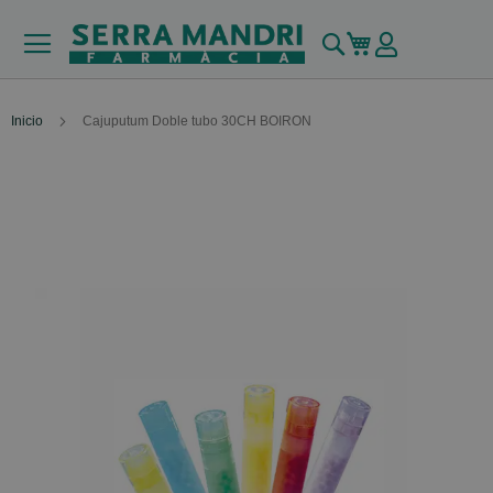
Buscar
Mi carrito
Inicio
Cajuputum Doble tubo 30CH BOIRON
Skip
to
the
end
of
the
images
gallery