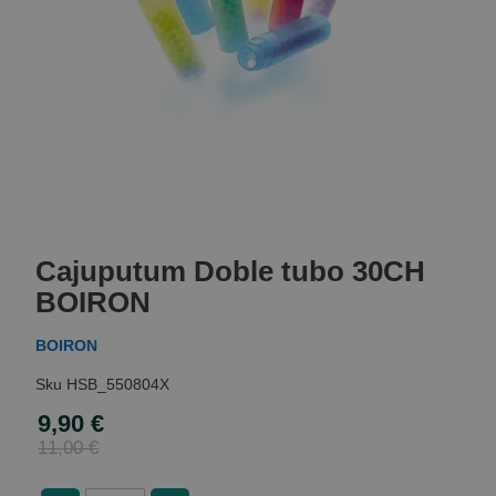
Skip
to
Cajuputum Doble tubo 30CH
the
beginning
BOIRON
of
the
BOIRON
images
gallery
HSB_550804X
9,90 €
Special
Price
11,00 €