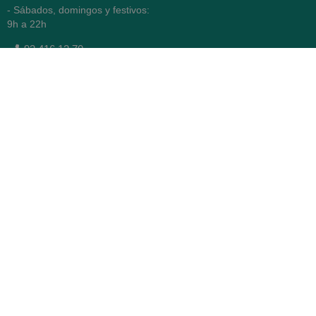
- Sábados, domingos y festivos:
9h a 22h
93 416 12 70
WhatsApp Pedidos
Farmacia
Titular: Juan María Serra
Mandri
Nº de Colegiado: 4473 (COFB)
CIF: 46.316.032-N
Código oficial de Farmacia:
F0800646
Avenida Diagonal 478,
(esquina con Vía Augusta)
- Barcelona