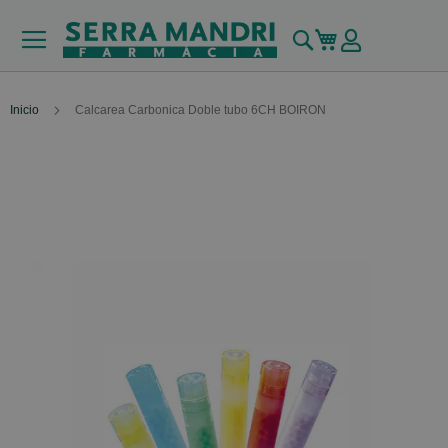
Buscar
Mi carrito
Inicio
Calcarea Carbonica Doble tubo 6CH BOIRON
Skip
to
the
end
of
the
images
gallery