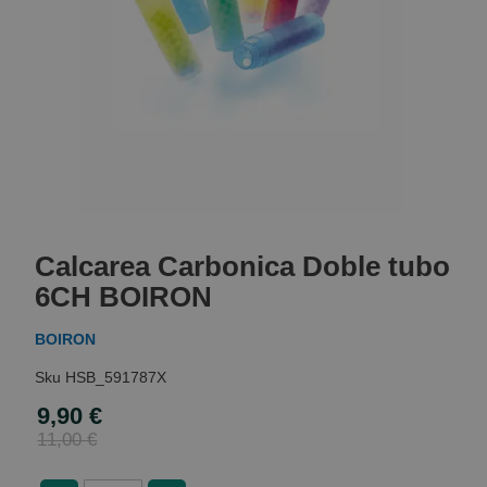
Skip
to
Calcarea Carbonica Doble tubo
the
beginning
6CH BOIRON
of
the
BOIRON
images
gallery
HSB_591787X
9,90 €
Special
Price
11,00 €