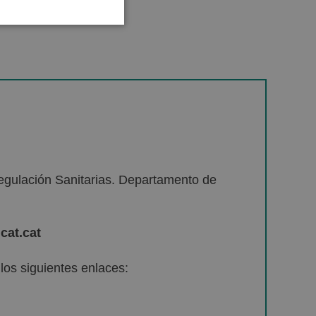
egulación Sanitarias. Departamento de
cat.cat
os siguientes enlaces: