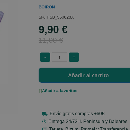
BOIRON
HSB_550828X
9,90 €
Special
Price
11,00 €
-
+
Añadir a favoritos
Envío gratis compras +60€
Entrega 24/72H. Peninsula y Baleares
Tarjeta, Bizum, Paypal y Transferencia