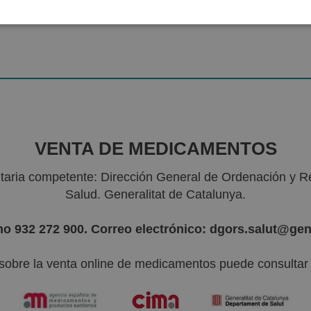
VENTA DE MEDICAMENTOS
nitaria competente: Dirección General de Ordenación y R
Salud. Generalitat de Catalunya.
no 932 272 900. Correo electrónico: dgors.salut@gen
sobre la venta online de medicamentos puede consultar l