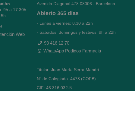
nción
:
Avenida Diagonal 478
08006 - Barcelona
s: 9h a 17.30h
Abierto
365 días
15h
- Lunes a viernes: 8.30 a 22h
9
- Sábados, domingos y festivos: 9h a 22h
tención Web
93 416 12 70
WhatsApp Pedidos Farmacia
Titular: Juan María Serra Mandri
Nº de Colegiado: 4473 (COFB)
CIF: 46.316.032-N
Código oficial de Farmacia: F0800646