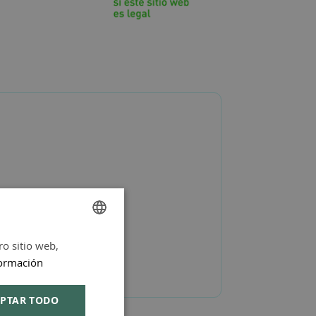
ro sitio web,
SPANISH
ormación
ENGLISH
PTAR TODO