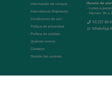
Horario de ate
Información de compra
- Lunes a jueve
International Shipments
- Viernes: 9h a 
Condiciones de uso
93 237 88 6
Política de privacidad
WhatsApp A
Política de cookies
Quiénes somos
Contacto
Desiste del contrato
Avenida Diagonal 478,
(esquina con Vía Augusta)
- Barcelona