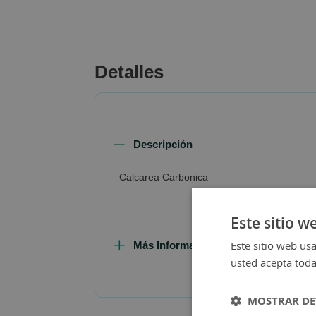
beginning
of
the
images
Detalles
gallery
Descripción
Calcarea Carbonica
Este sitio w
Este sitio web usa
Más Información
usted acepta toda
MOSTRAR DE