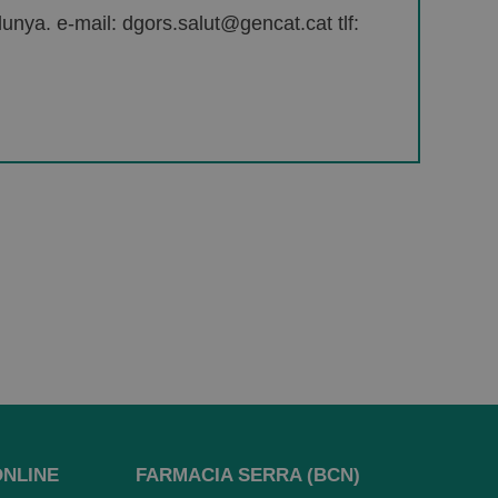
unya. e-mail: dgors.salut@gencat.cat tlf:
ONLINE
FARMACIA SERRA (BCN)