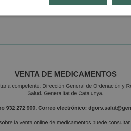
VENTA DE MEDICAMENTOS
nitaria competente: Dirección General de Ordenación y R
Salud. Generalitat de Catalunya.
no 932 272 900. Correo electrónico: dgors.salut@gen
sobre la venta online de medicamentos puede consultar l