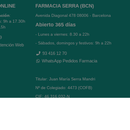
ONLINE
FARMACIA SERRA (BCN)
nción
:
Avenida Diagonal 478
08006 - Barcelona
s: 9h a 17.30h
Abierto
365 días
15h
- Lunes a viernes: 8.30 a 22h
9
- Sábados, domingos y festivos: 9h a 22h
tención Web
93 416 12 70
WhatsApp Pedidos Farmacia
Titular: Juan María Serra Mandri
Nº de Colegiado: 4473 (COFB)
CIF: 46.316.032-N
Código oficial de Farmacia: F0800646