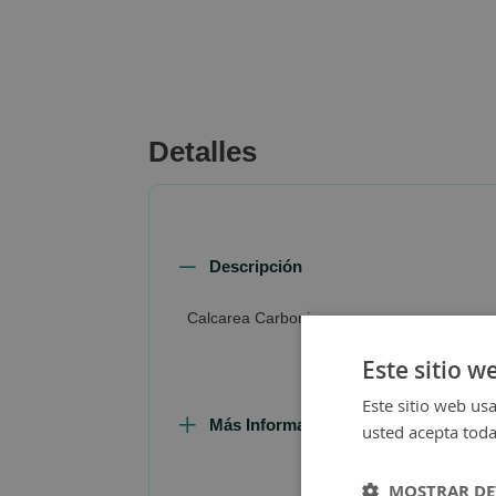
beginning
of
the
images
gallery
Detalles
Descripción
Calcarea Carbonica
Este sitio w
Este sitio web usa
Más Información
usted acepta toda
MOSTRAR DE