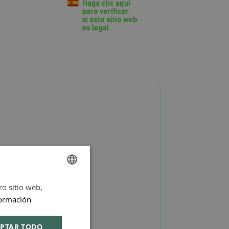
ro sitio web,
SPANISH
ormación
ENGLISH
PTAR TODO