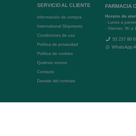
SERVICIO AL CLIENTE
FARMACIA 
Horario de ate
Información de compra
- Lunes a jueve
International Shipments
- Viernes: 9h a 
Condiciones de uso
93 237 88 6
Política de privacidad
WhatsApp A
Política de cookies
Quiénes somos
Contacto
Desiste del contrato
Avenida Diagonal 478,
(esquina con Vía Augusta)
- Barcelona