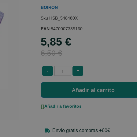
BOIRON
HSB_548480X
EAN
:
8470007335160
5,85 €
Special
Price
6,50 €
-
+
Añadir a favoritos
Envío gratis compras +60€