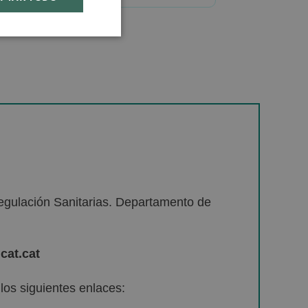
egulación Sanitarias. Departamento de
cat.cat
os siguientes enlaces: