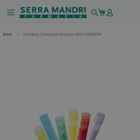
Buscar
Mi carrito
Inicio
Calcarea Carbonica Granulos 30CH BOIRON
Skip
to
the
end
of
the
images
gallery