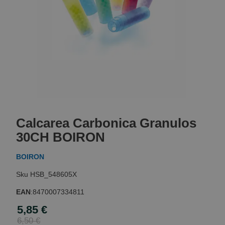
Skip
to
Calcarea Carbonica Granulos
the
beginning
30CH BOIRON
of
the
BOIRON
images
gallery
HSB_548605X
EAN
:
8470007334811
5,85 €
Special
Price
6,50 €