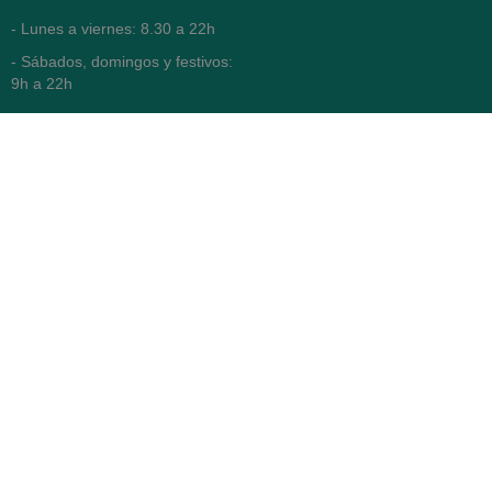
- Lunes a viernes: 8.30 a 22h
- Sábados, domingos y festivos:
9h a 22h
93 416 12 70
WhatsApp Pedidos
Farmacia
Titular: Juan María Serra
Mandri
Nº de Colegiado: 4473 (COFB)
CIF: 46.316.032-N
Código oficial de Farmacia:
F0800646
Avenida Diagonal 478,
(esquina con Vía Augusta)
- Barcelona