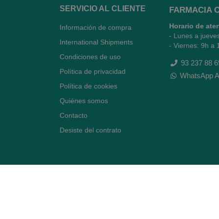
SERVICIO AL CLIENTE
FARMACIA 
Horario de ate
Información de compra
- Lunes a jueve
International Shipments
- Viernes: 9h a 
Condiciones de uso
93 237 88 6
Política de privacidad
WhatsApp A
Política de cookies
Quiénes somos
Contacto
Desiste del contrato
Avenida Diagonal 478,
(esquina con Vía Augusta)
- Barcelona