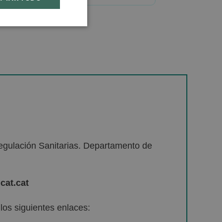
egulación Sanitarias. Departamento de
cat.cat
os siguientes enlaces: