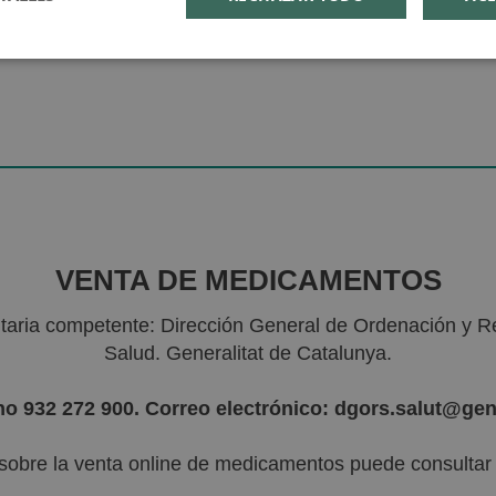
VENTA DE MEDICAMENTOS
nitaria competente: Dirección General de Ordenación y R
Salud. Generalitat de Catalunya.
no 932 272 900. Correo electrónico: dgors.salut@gen
sobre la venta online de medicamentos puede consultar l