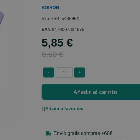
BOIRON
HSB_548696X
EAN
:
8470007334675
5,85 €
Special
Price
6,50 €
-
+
Añadir a favoritos
Envío gratis compras +60€