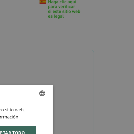
ro sitio web,
SPANISH
ormación
ENGLISH
PTAR TODO