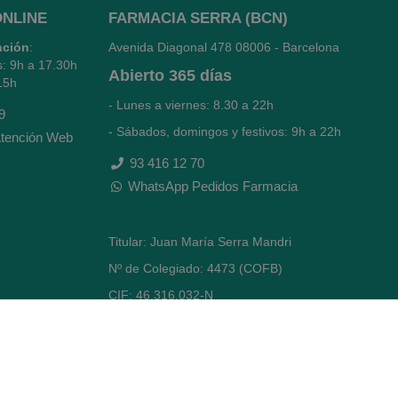
ONLINE
FARMACIA SERRA (BCN)
nción
:
Avenida Diagonal 478
08006 - Barcelona
s: 9h a 17.30h
Abierto
365 días
15h
- Lunes a viernes: 8.30 a 22h
9
- Sábados, domingos y festivos: 9h a 22h
tención Web
93 416 12 70
WhatsApp Pedidos Farmacia
Titular: Juan María Serra Mandri
Nº de Colegiado: 4473 (COFB)
CIF: 46.316.032-N
Código oficial de Farmacia: F0800646