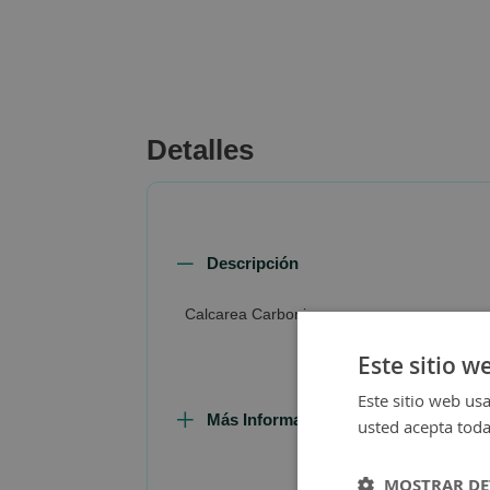
beginning
of
the
images
gallery
Detalles
Descripción
Calcarea Carbonica
Este sitio w
Este sitio web usa
Más Información
usted acepta toda
MOSTRAR DE