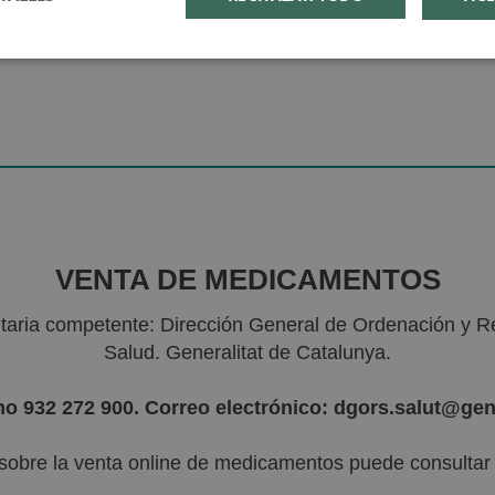
VENTA DE MEDICAMENTOS
nitaria competente: Dirección General de Ordenación y R
Salud. Generalitat de Catalunya.
no 932 272 900. Correo electrónico: dgors.salut@gen
sobre la venta online de medicamentos puede consultar l