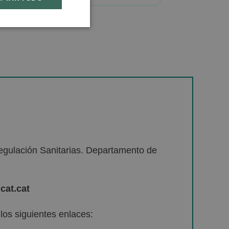
egulación Sanitarias. Departamento de
cat.cat
os siguientes enlaces: