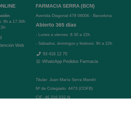
ONLINE
FARMACIA SERRA (BCN)
nción
:
Avenida Diagonal 478
08006 - Barcelona
s: 9h a 17.30h
Abierto
365 días
15h
- Lunes a viernes: 8.30 a 22h
9
- Sábados, domingos y festivos: 9h a 22h
tención Web
93 416 12 70
WhatsApp Pedidos Farmacia
Titular: Juan María Serra Mandri
Nº de Colegiado: 4473 (COFB)
CIF: 46.316.032-N
Código oficial de Farmacia: F0800646