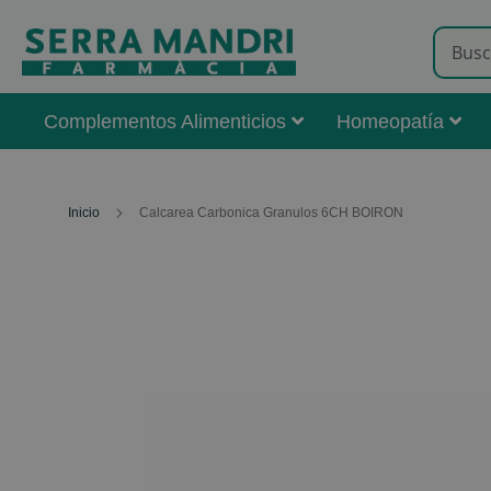
Complementos Alimenticios
Homeopatía
Inicio
Calcarea Carbonica Granulos 6CH BOIRON
Skip
to
the
end