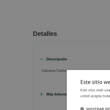
beginning
of
the
images
gallery
Detalles
Descripción
Calcarea Carbonica
Este sitio w
Este sitio web usa
Más Información
usted acepta toda
MOSTRAR DE