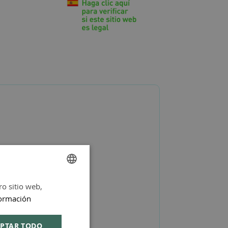
ro sitio web,
SPANISH
ormación
ENGLISH
PTAR TODO