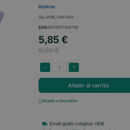
BOIRON
HSB_548704X
EAN
:
8470007334705
5,85 €
Special
Price
6,50 €
-
+
Añadir a favoritos
Envío gratis compras +60€