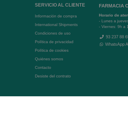
SERVICIO AL CLIENTE
FARMACIA 
Horario de ate
Información de compra
- Lunes a jueve
International Shipments
- Viernes: 9h a 
Condiciones de uso
93 237 88 6
Política de privacidad
WhatsApp A
Política de cookies
Quiénes somos
Contacto
Desiste del contrato
Avenida Diagonal 478,
(esquina con Vía Augusta)
- Barcelona