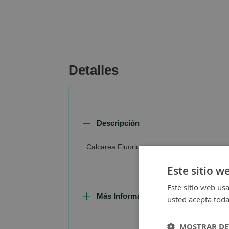
beginning
of
the
images
gallery
Detalles
Descripción
Calcarea Fluorica
Este sitio w
Este sitio web usa
Más Información
usted acepta toda
MOSTRAR DE