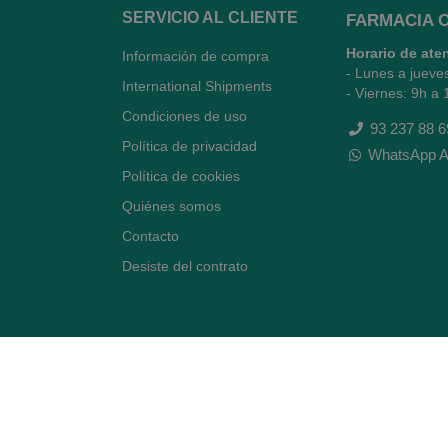
SERVICIO AL CLIENTE
FARMACIA 
Horario de ate
Información de compra
- Lunes a jueve
International Shipments
- Viernes: 9h a 
Condiciones de uso
93 237 88 6
Política de privacidad
WhatsApp A
Política de cookies
Quiénes somos
Contacto
Desiste del contrato
Avenida Diagonal 478,
(esquina con Vía Augusta)
- Barcelona