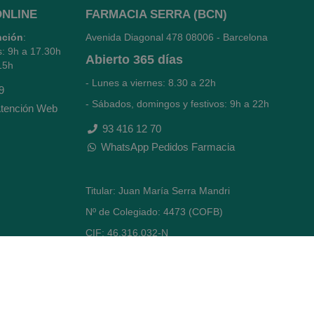
ONLINE
FARMACIA SERRA (BCN)
nción
:
Avenida Diagonal 478
08006 - Barcelona
s: 9h a 17.30h
Abierto
365 días
15h
- Lunes a viernes: 8.30 a 22h
9
- Sábados, domingos y festivos: 9h a 22h
tención Web
93 416 12 70
WhatsApp Pedidos Farmacia
Titular: Juan María Serra Mandri
Nº de Colegiado: 4473 (COFB)
CIF: 46.316.032-N
Código oficial de Farmacia: F0800646