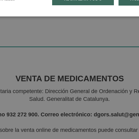
VENTA DE MEDICAMENTOS
nitaria competente: Dirección General de Ordenación y R
Salud. Generalitat de Catalunya.
no 932 272 900. Correo electrónico: dgors.salut@gen
sobre la venta online de medicamentos puede consultar l