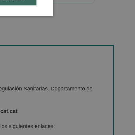
egulación Sanitarias. Departamento de
cat.cat
os siguientes enlaces: