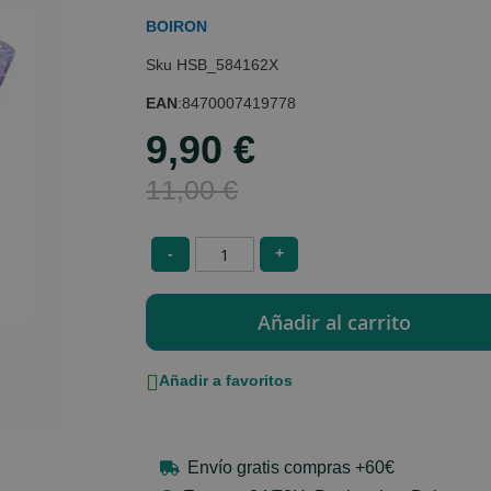
BOIRON
HSB_584162X
EAN
:
8470007419778
9,90 €
Special
Price
11,00 €
-
+
Añadir a favoritos
Envío gratis compras +60€