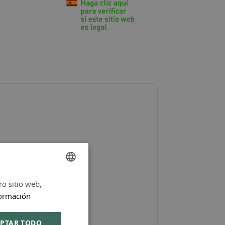
ro sitio web,
SPANISH
ormación
ENGLISH
PTAR TODO