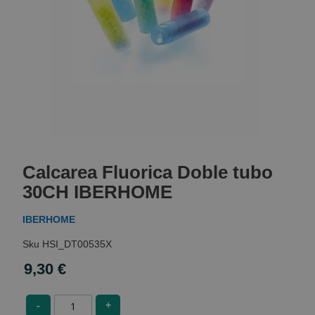
Skip
to
Calcarea Fluorica Doble tubo
the
beginning
30CH IBERHOME
of
the
IBERHOME
images
gallery
HSI_DT00535X
9,30 €
-
+