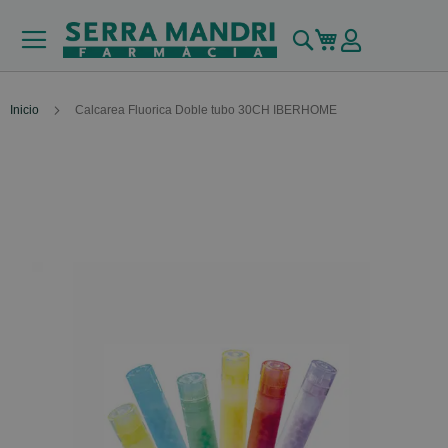
Buscar
Mi carrito
Inicio
Calcarea Fluorica Doble tubo 30CH IBERHOME
Skip
to
the
end
of
the
images
gallery