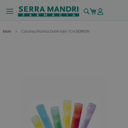
Buscar
Mi carrito
Inicio
Calcarea Fluorica Doble tubo 7CH BOIRON
Skip
to
the
end
of
the
images
gallery