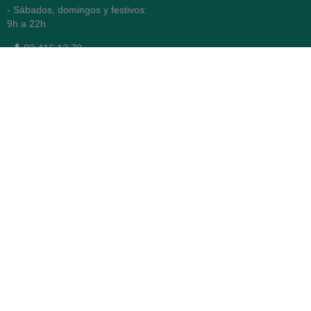
- Sábados, domingos y festivos:
9h a 22h
93 416 12 70
WhatsApp Pedidos
Farmacia
Titular: Juan María Serra
Mandri
Nº de Colegiado: 4473 (COFB)
CIF: 46.316.032-N
Código oficial de Farmacia:
F0800646
Avenida Diagonal 478,
(esquina con Vía Augusta)
- Barcelona