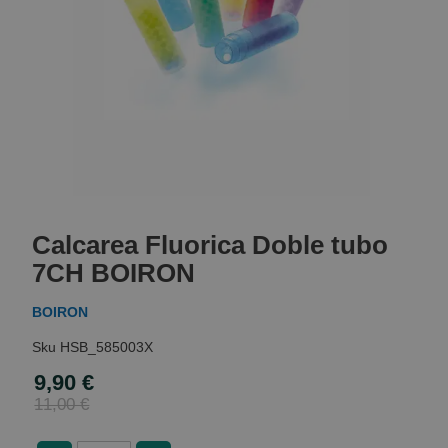
Skip
to
Calcarea Fluorica Doble tubo
the
beginning
7CH BOIRON
of
the
BOIRON
images
gallery
HSB_585003X
9,90 €
Special
Price
11,00 €