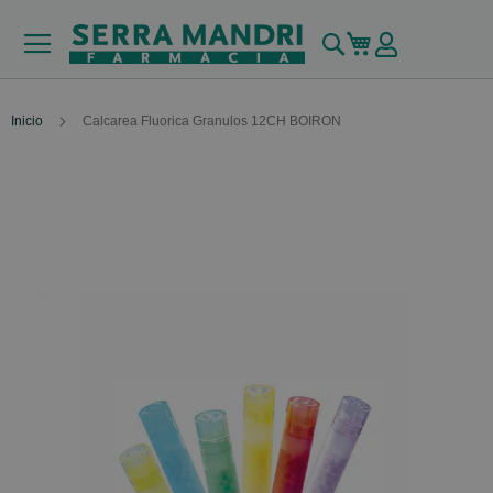
Buscar
Mi carrito
Inicio
Calcarea Fluorica Granulos 12CH BOIRON
Skip
to
the
end
of
the
images
gallery