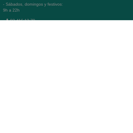
- Sábados, domingos y festivos:
9h a 22h
93 416 12 70
WhatsApp Pedidos
Farmacia
Titular: Juan María Serra
Mandri
Nº de Colegiado: 4473 (COFB)
CIF: 46.316.032-N
Código oficial de Farmacia:
F0800646
Avenida Diagonal 478,
(esquina con Vía Augusta)
- Barcelona