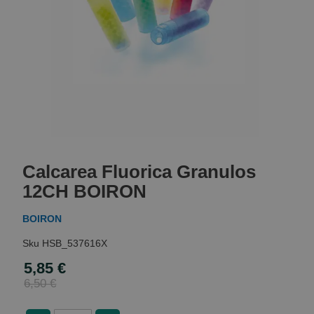
Skip
to
Calcarea Fluorica Granulos
the
beginning
12CH BOIRON
of
the
BOIRON
images
gallery
HSB_537616X
5,85 €
Special
Price
6,50 €