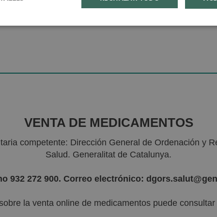
VENTA DE MEDICAMENTOS
nitaria competente: Dirección General de Ordenación y R
Salud. Generalitat de Catalunya.
no 932 272 900. Correo electrónico: dgors.salut@gen
sobre la venta online de medicamentos puede consultar l