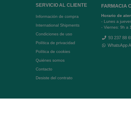
SERVICIO AL CLIENTE
FARMACIA 
Horario de ate
Información de compra
- Lunes a jueve
International Shipments
- Viernes: 9h a 
Condiciones de uso
93 237 88 6
Política de privacidad
WhatsApp A
Política de cookies
Quiénes somos
Contacto
Desiste del contrato
Avenida Diagonal 478,
(esquina con Vía Augusta)
- Barcelona