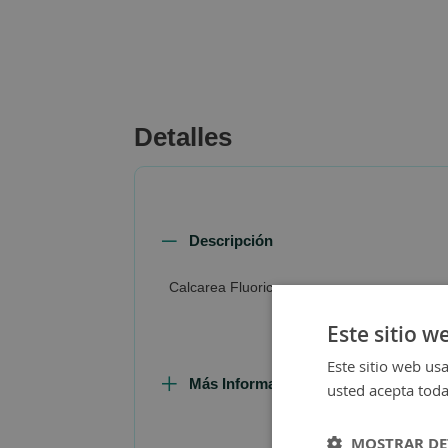
beginning
of
the
images
gallery
Detalles
Descripción
Calcarea Fluorica
Este sitio w
Este sitio web usa
Más Información
usted acepta toda
MOSTRAR DE