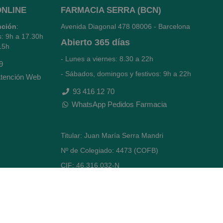
ONLINE
FARMACIA SERRA (BCN)
nción
:
Avenida Diagonal 478
08006 - Barcelona
s: 9h a 17.30h
Abierto
365 días
15h
- Lunes a viernes: 8.30 a 22h
9
- Sábados, domingos y festivos: 9h a 22h
tención Web
93 416 12 70
WhatsApp Pedidos Farmacia
Titular: Juan María Serra Mandri
Nº de Colegiado: 4473 (COFB)
CIF: 46.316.032-N
Código oficial de Farmacia: F0800646