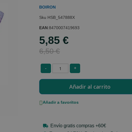
BOIRON
HSB_547888X
EAN
:
8470007419693
5,85 €
Special
Price
6,50 €
-
+
Añadir a favoritos
Envío gratis compras +60€