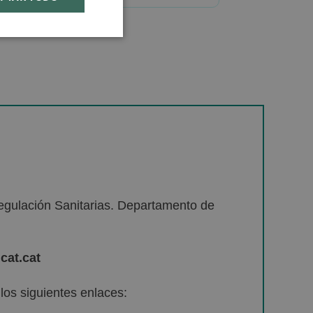
egulación Sanitarias. Departamento de
cat.cat
os siguientes enlaces: