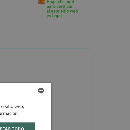
ro sitio web,
SPANISH
ormación
ENGLISH
PTAR TODO