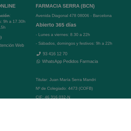
ONLINE
FARMACIA SERRA (BCN)
nción
:
Avenida Diagonal 478
08006 - Barcelona
s: 9h a 17.30h
Abierto
365 días
15h
- Lunes a viernes: 8.30 a 22h
9
- Sábados, domingos y festivos: 9h a 22h
tención Web
93 416 12 70
WhatsApp Pedidos Farmacia
Titular: Juan María Serra Mandri
Nº de Colegiado: 4473 (COFB)
CIF: 46.316.032-N
Código oficial de Farmacia: F0800646