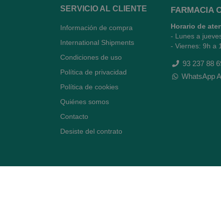
SERVICIO AL CLIENTE
FARMACIA 
Horario de ate
Información de compra
- Lunes a jueve
International Shipments
- Viernes: 9h a 
Condiciones de uso
93 237 88 6
Política de privacidad
WhatsApp A
Política de cookies
Quiénes somos
Contacto
Desiste del contrato
Avenida Diagonal 478,
(esquina con Vía Augusta)
- Barcelona