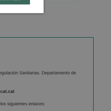
egulación Sanitarias. Departamento de
cat.cat
os siguientes enlaces: