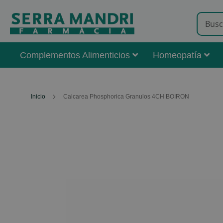
Complementos Alimenticios
Homeopatía
Inicio
Calcarea Phosphorica Granulos 4CH BOIRON
Skip
to
the
end