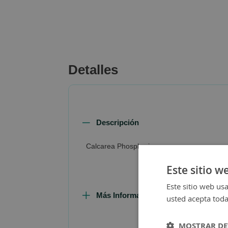
beginning
of
the
images
gallery
Detalles
Descripción
Calcarea Phosphorica
Este sitio w
Este sitio web usa
Más Información
usted acepta toda
MOSTRAR DE