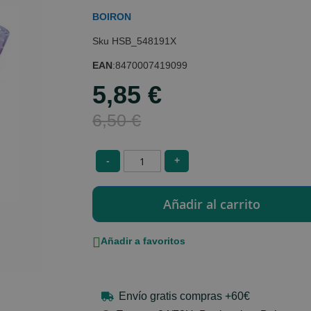
BOIRON
HSB_548191X
EAN
:
8470007419099
5,85 €
Special
Price
6,50 €
-
+
Añadir a favoritos
Envío gratis compras +60€