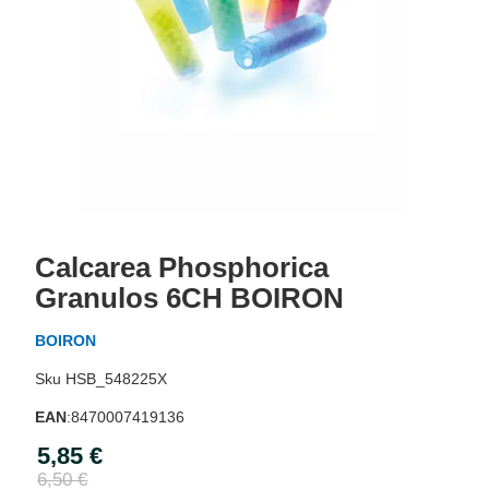
Skip
to
Calcarea Phosphorica
the
beginning
Granulos 6CH BOIRON
of
the
BOIRON
images
gallery
HSB_548225X
EAN
:
8470007419136
5,85 €
Special
Price
6,50 €