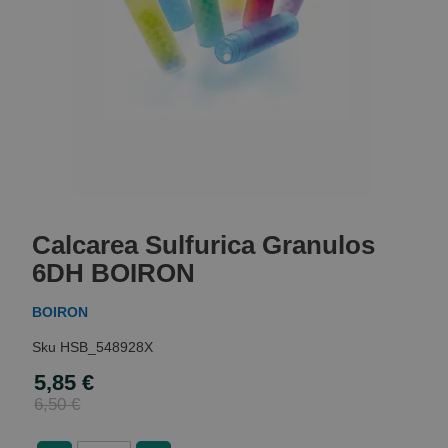
Skip
to
Calcarea Sulfurica Granulos
the
beginning
6DH BOIRON
of
the
BOIRON
images
gallery
HSB_548928X
5,85 €
Special
Price
6,50 €