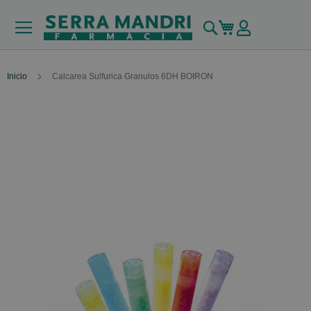
Buscar
Mi carrito
Inicio
Calcarea Sulfurica Granulos 6DH BOIRON
Skip
to
the
end
of
the
images
gallery