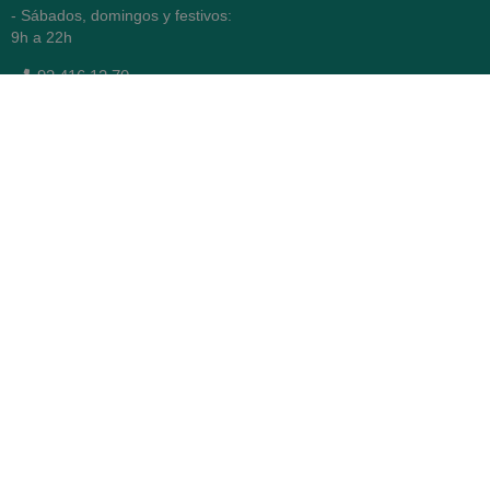
- Sábados, domingos y festivos:
9h a 22h
93 416 12 70
WhatsApp Pedidos
Farmacia
Titular: Juan María Serra
Mandri
Nº de Colegiado: 4473 (COFB)
CIF: 46.316.032-N
Código oficial de Farmacia:
F0800646
Avenida Diagonal 478,
(esquina con Vía Augusta)
- Barcelona